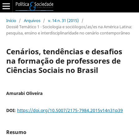
Início
/
Arquivos
/
v. 14 n. 31 (2015)
/
Dossiê Temático 1 - Sociologia e sociólogos/as/es na América Latina:
pesquisa, ensino e interdisciplinaridade no cenário contemporâneo
Cenários, tendências e desafios
na formação de professores de
Ciências Sociais no Brasil
Amurabi Oliveira
DOI:
https://doi.org/10.5007/2175-7984.2015v14n31p39
Resumo