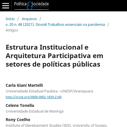
Início
/
Arquivos
/
v. 20 n. 48 (2021): Dossiê Trabalhos essenciais na pandemia
/
Artigos
Estrutura Institucional e
Arquitetura Participativa em
setores de políticas públicas
Carla Giani Martelli
Universidade Estadual Paulista - UNESP/Araraquara
http://orcid.org/0000-0002-1839-2140
Celene Tonella
Universidade Estadual de Maringá
Rony Coelho
Institute of Development Studies (IDS), University of Sussex,