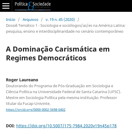
Início
/
Arquivos
/
v. 19 n. 45 (2020)
/
Dossiê Temático 1 - Sociologia e sociólogos/as/es na América Latina:
pesquisa, ensino e interdisciplinaridade no cenário contemporâneo
A Dominação Carismática em
Regimes Democráticos
Roger Laureano
Doutorando do Programa de Pós-Graduação em Sociologia e
Ciência Política na Universidade Federal de Santa Catarina (UFSC).
Mestre em Sociologia Política pela mesma instituição. Professor
titular da Fucap-Univinte.
https://orcid.org/0000-0002-5698-0402
DOI:
https://doi.org/10.5007/175-7984.2020v19n45p178