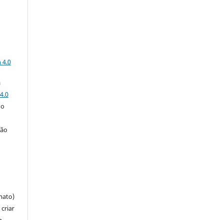
a
 4.0
a
4.0
 o
ção
mato)
criar
m,