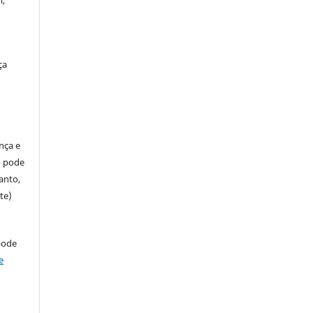
ça
ença e
so pode
anto,
te)
pode
e