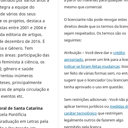
rdenado por vários anos a
tegra a equipe do
mesmo que comercial.
 de vários dos seus
O licenciante não pode revogar estes
re os projetos, destaca a
direitos desde que os termos da licen
stas entre 2001 e 2004 e
sejam respeitados. Os termos são os
a editoria de artigos.
seguintes:
 de dezembro de 2016. É
gia e Gênero. Tem
Atribuição – Você deve dar o
crédito
s áreas: participação das
apropriado
, prover um link para a lic
 feminista à ciência, os
indicar se foram feitas mudanças
. Is
a); gênero e saúde
ser feito de várias formas sem, no ent
Orientou inúmeros
sugerir que o licenciador (ou licencian
 teses, principalmente
tenha aprovado o uso em questão.
icos de ampla circulação e
 eventos etc.
Sem restrições adicionais - Você não 
aplicar termos jurídicos ou
medidas d
ral de Santa Catarina
caráter tecnológico
que restrinjam
ela Pontifícia
legalmente outros de fazerem algo
 Graduação em Letras pela
permitido pela licença.