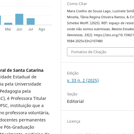
Como Citar
Mara Coelho de Souza Lago, Luzinete Sim
Minella, Tânia Regina Oliveira Ramos, & Cri
Scheibe Wolff. (2025). REF: espaço de resis
onde não somos submissas.
Revista Estudo
Feministas
,
33
(2). https://doi.org/10.1590/
9584-2025v33n2107480
Fomatos de Citação
ral de Santa Catarina
Edição
sidade Estadual de
v. 33 n. 2 (2025)
a pela Universidade
 Pedagogia pela
Seção
), é Professora Titular
Editorial
SC, instituição que a
mo professora voluntária,
 docentes permanentes
Licença
 e Pós-Graduação