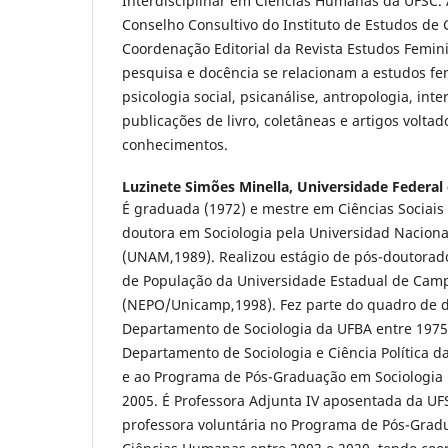
Interdisciplinar em Ciências Humanas da UFSC. 
Conselho Consultivo do Instituto de Estudos de
Coordenação Editorial da Revista Estudos Femini
pesquisa e docência se relacionam a estudos fe
psicologia social, psicanálise, antropologia, int
publicações de livro, coletâneas e artigos volt
conhecimentos.
Luzinete Simões Minella,
Universidade Federal 
É graduada (1972) e mestre em Ciências Sociais
doutora em Sociologia pela Universidad Nacion
(UNAM,1989). Realizou estágio de pós-doutorad
de População da Universidade Estadual de Cam
(NEPO/Unicamp,1998). Fez parte do quadro de 
Departamento de Sociologia da UFBA entre 1975 
Departamento de Sociologia e Ciência Política d
e ao Programa de Pós-Graduação em Sociologia P
2005. É Professora Adjunta IV aposentada da U
professora voluntária no Programa de Pós-Gradu