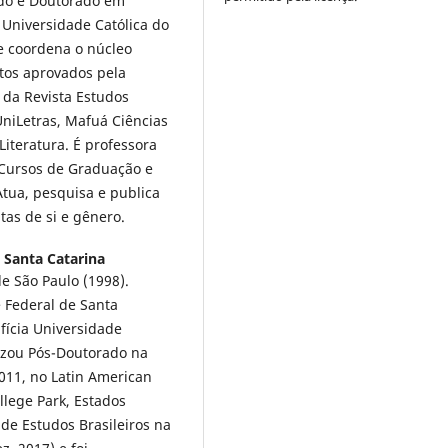
ado e Doutorado em
 Universidade Católica do
 e coordena o núcleo
tos aprovados pela
 da Revista Estudos
UniLetras, Mafuá Ciências
 Literatura. É professora
s Cursos de Graduação e
Atua, pesquisa e publica
tas de si e gênero.
 Santa Catarina
e São Paulo (1998).
 Federal de Santa
fícia Universidade
lizou Pós-Doutorado na
2011, no Latin American
llege Park, Estados
de Estudos Brasileiros na