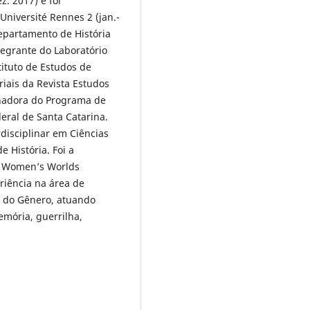
. 2017) e foi
niversité Rennes 2 (jan.-
Departamento de História
tegrante do Laboratório
tituto de Estudos de
iais da Revista Estudos
enadora do Programa de
eral de Santa Catarina.
disciplinar em Ciências
 História. Foi a
º Women’s Worlds
riência na área de
e do Gênero, atuando
mória, guerrilha,