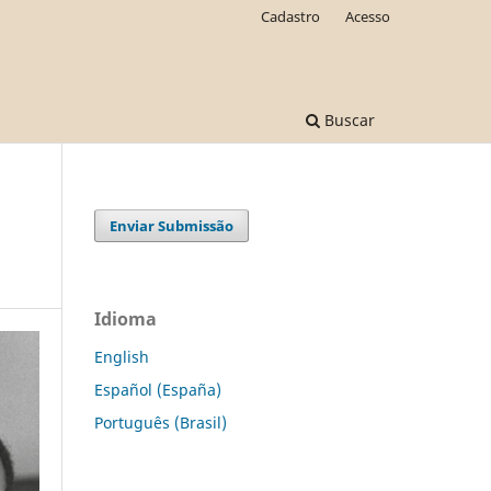
Cadastro
Acesso
Buscar
Enviar Submissão
Idioma
English
Español (España)
Português (Brasil)