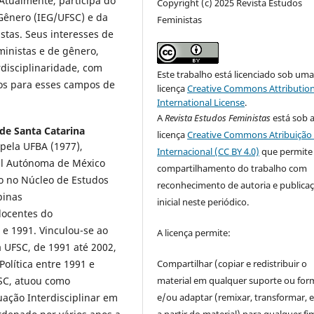
Atualmente, participa do
Copyright (c) 2025 Revista Estudos
 Gênero (IEG/UFSC) e da
Feministas
stas. Seus interesses de
ministas e de gênero,
erdisciplinaridade, com
Este trabalho está licenciado sob um
ados para esses campos de
licença
Creative Commons Attribution
International License
.
A
Revista Estudos Feministas
está sob 
de Santa Catarina
licença
Creative Commons Atribuição 
 pela UFBA (1977),
Internacional (CC BY 4.0)
que permite
al Autónoma de México
compartilhamento do trabalho com
o no Núcleo de Estudos
reconhecimento de autoria e publica
pinas
inicial neste periódico.
docentes do
e 1991. Vinculou-se ao
A licença permite:
a UFSC, de 1991 até 2002,
olítica entre 1991 e
Compartilhar (copiar e redistribuir o
FSC, atuou como
material em qualquer suporte ou for
ação Interdisciplinar em
e/ou adaptar (remixar, transformar, e 
a partir do material) para qualquer fi