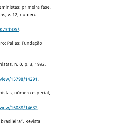
eministas: primeira fase,
tas, v. 12, número
HK73tbDS/
.
ro: Pallas; Fundação
stas, n. 0, p. 3, 1992.
e/view/15798/14291
.
nistas, número especial,
e/view/16088/14632
.
brasileira”. Revista