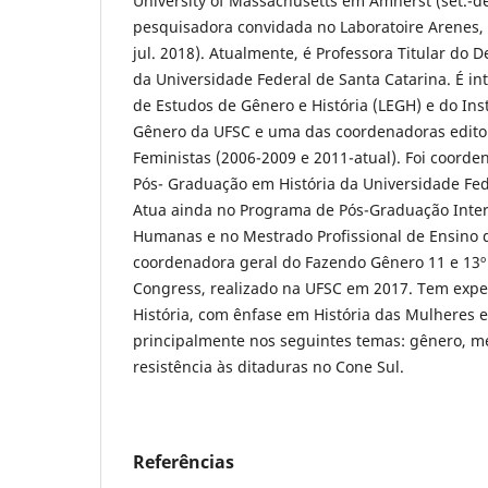
University of Massachusetts em Amherst (set.-dez
pesquisadora convidada no Laboratoire Arenes, U
jul. 2018). Atualmente, é Professora Titular do 
da Universidade Federal de Santa Catarina. É in
de Estudos de Gênero e História (LEGH) e do Ins
Gênero da UFSC e uma das coordenadoras editor
Feministas (2006-2009 e 2011-atual). Foi coord
Pós- Graduação em História da Universidade Fed
Atua ainda no Programa de Pós-Graduação Inter
Humanas e no Mestrado Profissional de Ensino de
coordenadora geral do Fazendo Gênero 11 e 13
Congress, realizado na UFSC em 2017. Tem expe
História, com ênfase em História das Mulheres 
principalmente nos seguintes temas: gênero, me
resistência às ditaduras no Cone Sul.
Referências