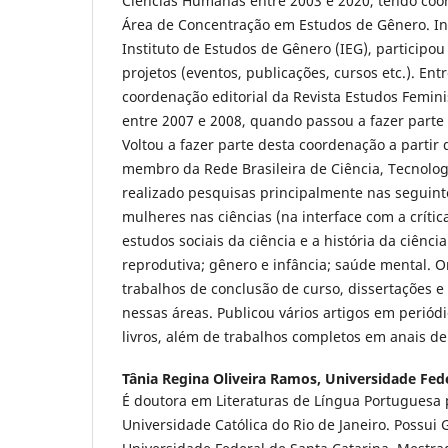
Ciências Humanas entre 2003 e 2020, tendo coo
Área de Concentração em Estudos de Gênero. In
Instituto de Estudos de Gênero (IEG), participou
projetos (eventos, publicações, cursos etc.). Ent
coordenação editorial da Revista Estudos Femini
entre 2007 e 2008, quando passou a fazer parte d
Voltou a fazer parte desta coordenação a partir
membro da Rede Brasileira de Ciência, Tecnolo
realizado pesquisas principalmente nas seguinte
mulheres nas ciências (na interface com a crítica
estudos sociais da ciência e a história da ciênci
reprodutiva; gênero e infância; saúde mental. 
trabalhos de conclusão de curso, dissertações e
nessas áreas. Publicou vários artigos em periód
livros, além de trabalhos completos em anais de
Tânia Regina Oliveira Ramos,
Universidade Fede
É doutora em Literaturas de Língua Portuguesa p
Universidade Católica do Rio de Janeiro. Possui