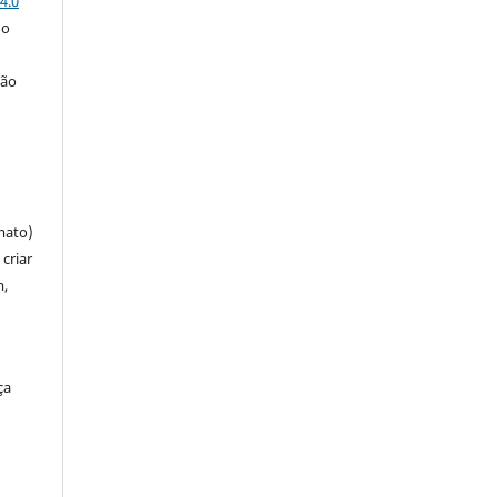
4.0
 o
ção
mato)
criar
m,
ça