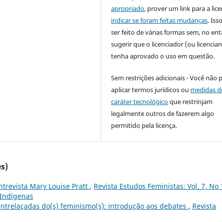
apropriado
, prover um link para a lic
indicar se foram feitas mudanças
. Is
ser feito de várias formas sem, no ent
sugerir que o licenciador (ou licencian
tenha aprovado o uso em questão.
Sem restrições adicionais - Você não 
aplicar termos jurídicos ou
medidas d
caráter tecnológico
que restrinjam
legalmente outros de fazerem algo
permitido pela licença.
s)
ntrevista Mary Louise Pratt
,
Revista Estudos Feministas: Vol. 7, No 
 Indígenas
 entrelaçadas do(s) feminismo(s): introdução aos debates
,
Revista