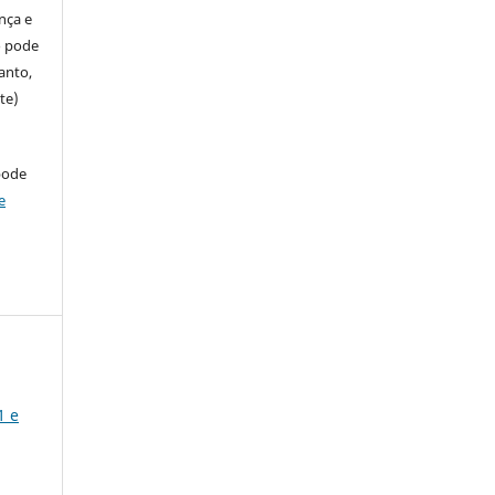
ença e
so pode
anto,
te)
pode
e
1 e