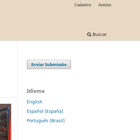
Cadastro
Acesso
Buscar
Enviar Submissão
Idioma
English
Español (España)
Português (Brasil)