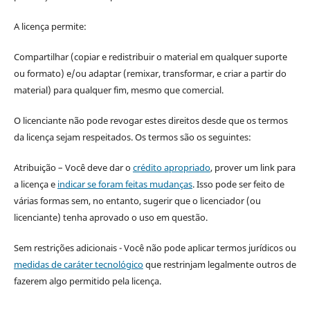
A licença permite:
Compartilhar (copiar e redistribuir o material em qualquer suporte
ou formato) e/ou adaptar (remixar, transformar, e criar a partir do
material) para qualquer fim, mesmo que comercial.
O licenciante não pode revogar estes direitos desde que os termos
da licença sejam respeitados. Os termos são os seguintes:
Atribuição – Você deve dar o
crédito apropriado
, prover um link para
a licença e
indicar se foram feitas mudanças
. Isso pode ser feito de
várias formas sem, no entanto, sugerir que o licenciador (ou
licenciante) tenha aprovado o uso em questão.
Sem restrições adicionais - Você não pode aplicar termos jurídicos ou
medidas de caráter tecnológico
que restrinjam legalmente outros de
fazerem algo permitido pela licença.