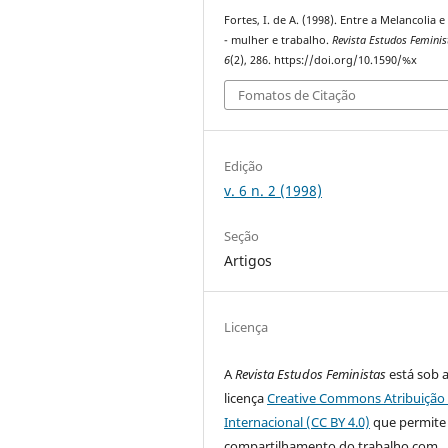
Fortes, I. de A. (1998). Entre a Melancolia e
- mulher e trabalho.
Revista Estudos Feminis
6
(2), 286. https://doi.org/10.1590/%x
Fomatos de Citação
Edição
v. 6 n. 2 (1998)
Seção
Artigos
Licença
A
Revista Estudos Feministas
está sob 
licença
Creative Commons Atribuição 
Internacional (CC BY 4.0)
que permite
compartilhamento do trabalho com