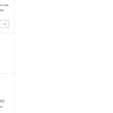
 o Luto
tas
,
a
4.0
 o