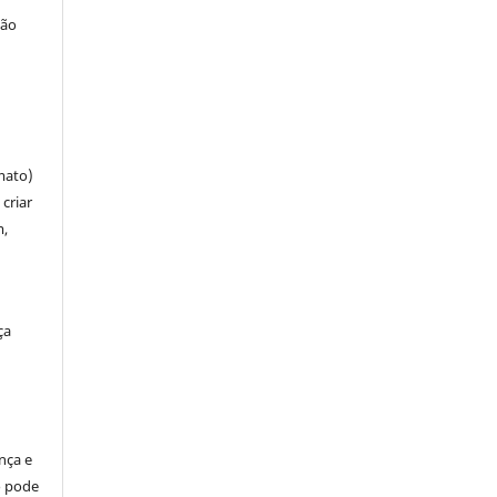
ção
mato)
criar
m,
ça
ença e
so pode