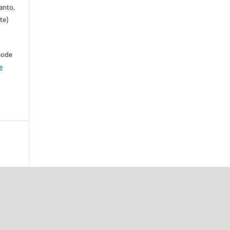
anto,
te)
pode
e