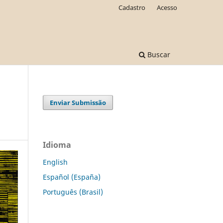
Cadastro
Acesso
Buscar
Enviar Submissão
Idioma
English
Español (España)
Português (Brasil)