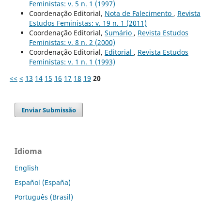
Feministas: v. 5 n. 1 (1997)
Coordenação Editorial,
Nota de Falecimento
,
Revista
Estudos Feministas: v. 19 n. 1 (2011)
Coordenação Editorial,
Sumário
,
Revista Estudos
Feministas: v. 8 n. 2 (2000)
Coordenação Editorial,
Editorial
,
Revista Estudos
Feministas: v. 1 n. 1 (1993)
<<
<
13
14
15
16
17
18
19
20
Enviar Submissão
Idioma
English
Español (España)
Português (Brasil)