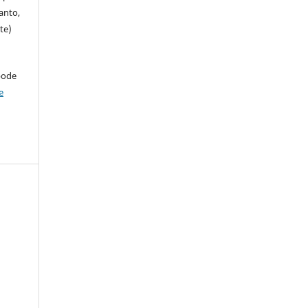
anto,
te)
pode
e