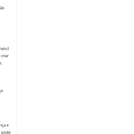
ção
mato)
criar
m,
ça
ença e
so pode