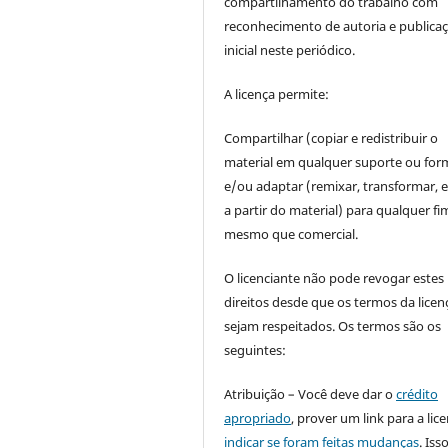
compartilhamento do trabalho com
reconhecimento de autoria e publica
inicial neste periódico.
A licença permite:
Compartilhar (copiar e redistribuir o
material em qualquer suporte ou for
e/ou adaptar (remixar, transformar, e 
a partir do material) para qualquer fi
mesmo que comercial.
O licenciante não pode revogar estes
direitos desde que os termos da licen
sejam respeitados. Os termos são os
seguintes:
Atribuição – Você deve dar o
crédito
apropriado
, prover um link para a lic
indicar se foram feitas mudanças
. Is