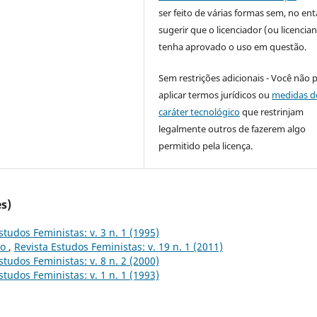
ser feito de várias formas sem, no ent
sugerir que o licenciador (ou licencian
tenha aprovado o uso em questão.
Sem restrições adicionais - Você não 
aplicar termos jurídicos ou
medidas d
caráter tecnológico
que restrinjam
legalmente outros de fazerem algo
permitido pela licença.
s)
studos Feministas: v. 3 n. 1 (1995)
to
,
Revista Estudos Feministas: v. 19 n. 1 (2011)
studos Feministas: v. 8 n. 2 (2000)
studos Feministas: v. 1 n. 1 (1993)