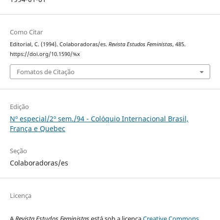
Como Citar
Editorial, C. (1994). Colaboradoras/es.
Revista Estudos Feministas
, 485.
https://doi.org/10.1590/%x
Fomatos de Citação
Edição
Nº especial/2º sem./94 - Colóquio Internacional Brasil,
França e Quebec
Seção
Colaboradoras/es
Licença
A
Revista Estudos Feministas
está sob a licença
Creative Commons