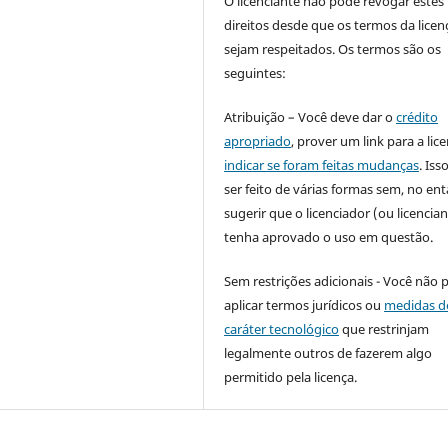
O licenciante não pode revogar estes
direitos desde que os termos da licen
sejam respeitados. Os termos são os
seguintes:
Atribuição – Você deve dar o
crédito
apropriado
, prover um link para a lic
indicar se foram feitas mudanças
. Is
ser feito de várias formas sem, no ent
sugerir que o licenciador (ou licencian
tenha aprovado o uso em questão.
Sem restrições adicionais - Você não 
aplicar termos jurídicos ou
medidas d
caráter tecnológico
que restrinjam
legalmente outros de fazerem algo
permitido pela licença.