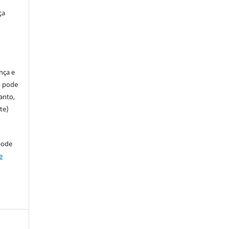
ça
ença e
so pode
anto,
te)
pode
e