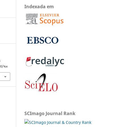
Indexada em
s
590/%x
SCImago Journal Rank