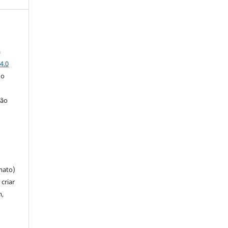
a
4.0
 o
ção
mato)
criar
m,