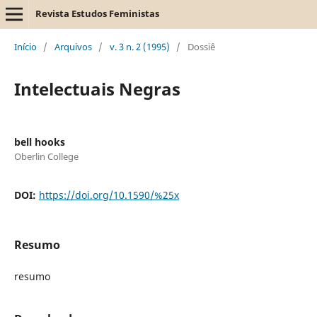
Revista Estudos Feministas
Início
/
Arquivos
/
v. 3 n. 2 (1995)
/
Dossiê
Intelectuais Negras
bell hooks
Oberlin College
DOI:
https://doi.org/10.1590/%25x
Resumo
resumo