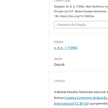
Como Citar
Delgado, M. B. G. (1996). Mais Mulheres na
Direção da CUT.
Revista Estudos Feministas
,
138. https://doi.org/10.1590/%x
Fomatos de Citação
Edição
v. 4 n. 1 (1996)
Seção
Dossiê
Licença
A
Revista Estudos Feministas
está sob 
licença
Creative Commons Atribuição 
Internacional (CC BY 4.0)
que permite