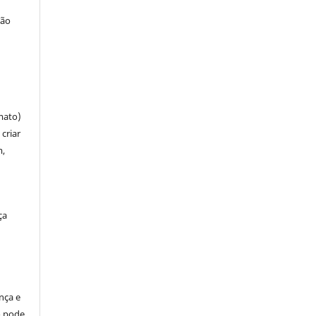
ção
mato)
criar
m,
ça
ença e
so pode