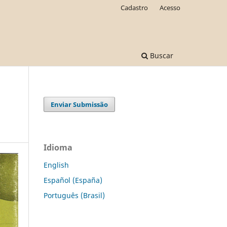
Cadastro
Acesso
Buscar
Enviar Submissão
Idioma
English
Español (España)
Português (Brasil)