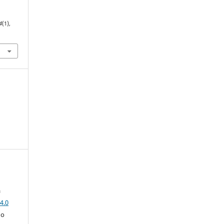
4
(1),
a
4.0
 o