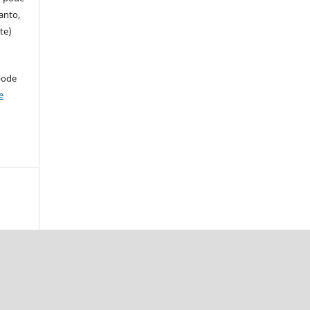
anto,
te)
pode
e