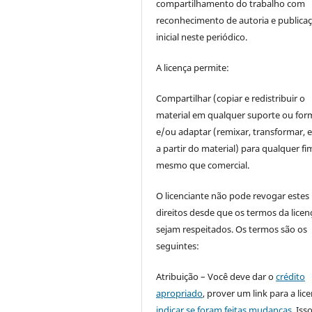
compartilhamento do trabalho com
reconhecimento de autoria e publica
inicial neste periódico.
A licença permite:
Compartilhar (copiar e redistribuir o
material em qualquer suporte ou for
e/ou adaptar (remixar, transformar, e 
a partir do material) para qualquer fi
mesmo que comercial.
O licenciante não pode revogar estes
direitos desde que os termos da licen
sejam respeitados. Os termos são os
seguintes:
Atribuição – Você deve dar o
crédito
apropriado
, prover um link para a lic
indicar se foram feitas mudanças
. Is