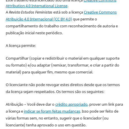
Este trabalho está licenciado sob uma licença
Creative Commons
Attribution 4.0 International License
.
A
Revista Estudos Feministas
está sob a licença
Creative Commons
Atribuição 4.0 Internacional (CC BY 4.0)
que permite o
compartilhamento do trabalho com reconhecimento de autoria e
publicação inicial neste periódico.
A licença permite:
Compartilhar (copiar e redistribuir o material em qualquer suporte
ou formato) e/ou adaptar (remixar, transformar, e criar a partir do
material) para qualquer fim, mesmo que comercial.
O licenciante não pode revogar estes direitos desde que os termos
da licença sejam respeitados. Os termos são os seguintes:
Atribuição – Você deve dar o
crédito apropriado
, prover um link para
a licença e
indicar se foram feitas mudanças
. Isso pode ser feito de
várias formas sem, no entanto, sugerir que o licenciador (ou
licenciante) tenha aprovado o uso em questão.