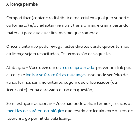
A licença permite:
Compartilhar (copiar e redistribuir o material em qualquer suporte
ou formato) e/ou adaptar (remixar, transformar, e criar a partir do
material) para qualquer fim, mesmo que comercial.
O licenciante não pode revogar estes direitos desde que os termos
da licença sejam respeitados. Os termos são os seguintes:
Atribuição – Você deve dar o
crédito apropriado
, prover um link para
a licença e
indicar se foram feitas mudanças
. Isso pode ser feito de
várias formas sem, no entanto, sugerir que o licenciador (ou
licenciante) tenha aprovado o uso em questão.
Sem restrições adicionais - Você não pode aplicar termos jurídicos ou
medidas de caráter tecnológico
que restrinjam legalmente outros de
fazerem algo permitido pela licença.