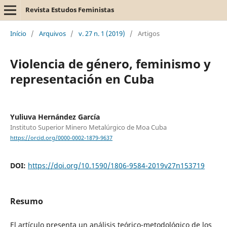
Revista Estudos Feministas
Início
/
Arquivos
/
v. 27 n. 1 (2019)
/
Artigos
Violencia de género, feminismo y
representación en Cuba
Yuliuva Hernández García
Instituto Superior Minero Metalúrgico de Moa Cuba
https://orcid.org/0000-0002-1879-9637
DOI:
https://doi.org/10.1590/1806-9584-2019v27n153719
Resumo
El artículo presenta un análisis teórico-metodológico de los