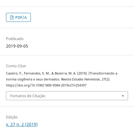
PDF/A
Publicado
2019-09-05
Como Citar
Cazeiro, F., Fernandes, E. M., & Bezerra, M. A. (2019). (Trans)tornando a
norma cisgênera e seus derivados.
Revista Estudos Feministas
,
27
(2).
https://doi.org/10.1590/1806-9584-2019v27n254397
Fomatos de Citação
Edição
v. 27 n. 2 (2019)