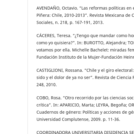
AVENDAÑO, Octavio. “Las reformas políticas en 
Piñera: Chile, 2010-2013”. Revista Mexicana de Ci
Sociales, n. 218, p. 167-191, 2013.
CÁCERES, Teresa. “¿Tengo que mandar como ho
como yo quisiera?”. In: BUROTTO, Alejandra; TO
votamos por ella. Michelle Bachelet: miradas fem
Fundación Instituto de la Mujer-Fundación Heinri
CASTIGLIONI, Rossana. “Chile y el giro electora
sido y el dolor de ya no ser”. Revista de Ciencia Po
248, 2010.
COBO, Rosa. “Otro recorrido por las ciencias soc
crítica”. In: APARICIO, Marta; LEYRA, Begoña; OR
Cuadernos de género: Políticas y acciones de gé
Universidad Complutense, 2009. p. 11-36.
COORDINADORA UNIVERSITARIA DISIDENCIA SE