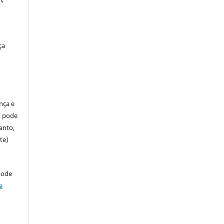
ça
ença e
so pode
anto,
te)
pode
e