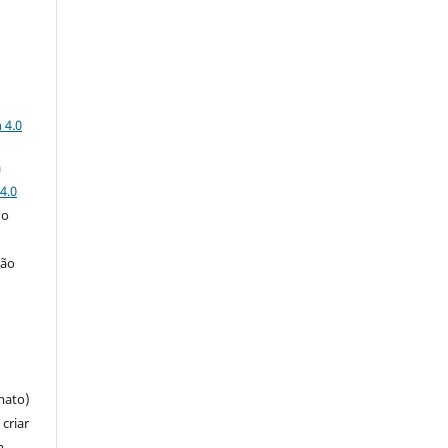
a
 4.0
a
4.0
 o
ção
mato)
criar
m,