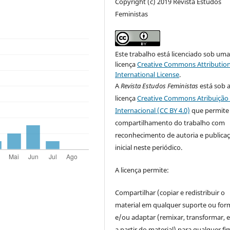
Copyright (c) 2019 Revista Estudos
Feministas
Este trabalho está licenciado sob um
licença
Creative Commons Attribution
International License
.
A
Revista Estudos Feministas
está sob 
licença
Creative Commons Atribuição 
Internacional (CC BY 4.0)
que permite
compartilhamento do trabalho com
reconhecimento de autoria e publica
inicial neste periódico.
A licença permite:
Compartilhar (copiar e redistribuir o
material em qualquer suporte ou for
e/ou adaptar (remixar, transformar, e 
a partir do material) para qualquer fi