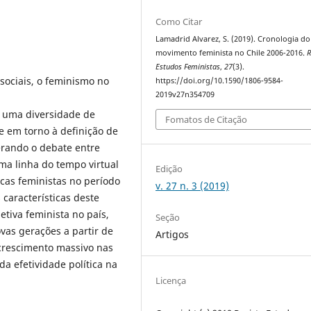
Como Citar
Lamadrid Alvarez, S. (2019). Cronologia do
movimento feminista no Chile 2006-2016.
R
Estudos Feministas
,
27
(3).
sociais, o feminismo no
https://doi.org/10.1590/1806-9584-
2019v27n354709
 uma diversidade de
Fomatos de Citação
e em torno à definição de
rando o debate entre
ma linha do tempo virtual
Edição
cas feministas no período
v. 27 n. 3 (2019)
características deste
etiva feminista no país,
Seção
as gerações a partir de
Artigos
crescimento massivo nas
 efetividade política na
Licença