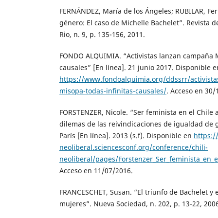
FERNÁNDEZ, María de los Ángeles; RUBILAR, Fer
género: El caso de Michelle Bachelet”. Revista d
Rio, n. 9, p. 135-156, 2011.
FONDO ALQUIMIA. “Activistas lanzan campaña Mi
causales” [En línea]. 21 junio 2017. Disponible e
https://www.fondoalquimia.org/ddssrr/activist
misopa-todas-infinitas-causales/
. Acceso en 30/
FORSTENZER, Nicole. “Ser feminista en el Chile
dilemas de las reivindicaciones de igualdad de 
París [En línea]. 2013 (s.f). Disponible en
https://
neoliberal.sciencesconf.org/conference/chili-
neoliberal/pages/Forstenzer_Ser_feminista_en_
Acceso en 11/07/2016.
FRANCESCHET, Susan. “El triunfo de Bachelet y el
mujeres”. Nueva Sociedad, n. 202, p. 13-22, 200