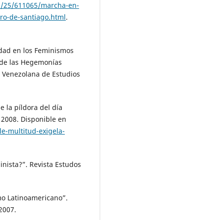
7/25/611065/marcha-en-
tro-de-santiago.html
.
idad en los Feminismos
 de las Hegemonías
a Venezolana de Estudios
 la píldora del día
l 2008. Disponible en
le-multitud-exigela-
inista?”. Revista Estudos
mo Latinoamericano”.
 2007.