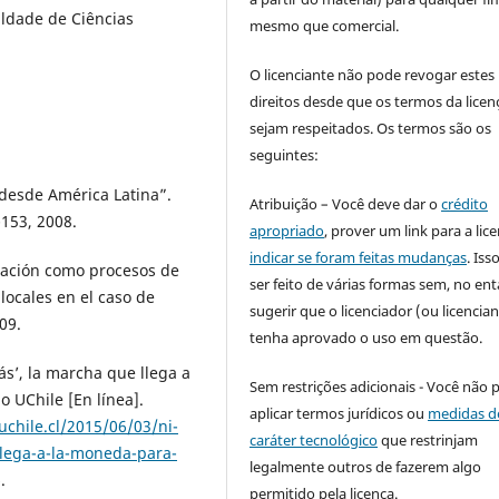
ldade de Ciências
mesmo que comercial.
O licenciante não pode revogar estes
direitos desde que os termos da licen
sejam respeitados. Os termos são os
seguintes:
desde América Latina”.
Atribuição – Você deve dar o
crédito
-153, 2008.
apropriado
, prover um link para a lic
indicar se foram feitas mudanças
. Is
ización como procesos de
ser feito de várias formas sem, no ent
locales en el caso de
sugerir que o licenciador (ou licencian
09.
tenha aprovado o uso em questão.
s’, la marcha que llega a
Sem restrições adicionais - Você não 
o UChile [En línea].
aplicar termos jurídicos ou
medidas d
.uchile.cl/2015/06/03/ni-
caráter tecnológico
que restrinjam
lega-a-la-moneda-para-
legalmente outros de fazerem algo
.
permitido pela licença.