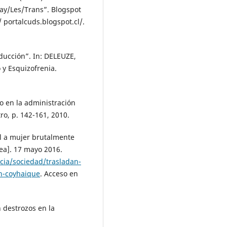
Gay/Les/Trans”. Blogspot
/ portalcuds.blogspot.cl/.
oducción”. In: DELEUZE,
 y Esquizofrenia.
 en la administración
o, p. 142-161, 2010.
l a mujer brutalmente
ea]. 17 mayo 2016.
cia/sociedad/trasladan-
n-coyhaique
. Acceso en
 destrozos en la