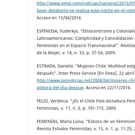
http://www.emol.com/noticias/nacional/2013/0
favor-delaborto-se-realiza-esta-noche-en-el-cen
Acceso en 15/04/2016.
ESPINOSA, Yuderkys. “Etnocentrismo y Colonial
Latinoamericanos: Complicidad y Consolidación
Feministas en el Espacio Transnacional”. Revist
de la Mujer, v. 14, n. 33, p. 37-54, 2009.
ESTRADA, Daniela. “Mujeres-Chile: Multitud exige
después”. Inter Press Service [En línea]. 22 abri
http://www.ipsnoticias.net/2008/04/mujeres-chi
pildora-del-dia-despue
. Acceso en 22/11/2016.
FELIÚ, Verónica. “¿Es el Chile Post-dictadura Fem
Feministas, v. 17, n. 3, p. 701-715, 2009.
FEMENÍAS, María Luisa. “Esbozo de un Feminis
Revista Estudos Feministas, v. 15, n. 1, p. 11-25,