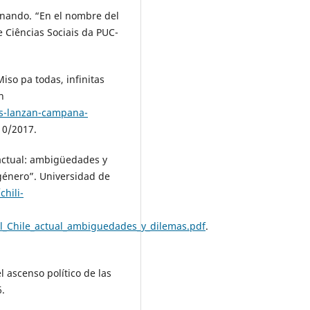
nando. “En el nombre del
e Ciências Sociais da PUC-
so pa todas, infinitas
n
as-lanzan-campana-
10/2017.
 actual: ambigüedades y
género”. Universidad de
chili-
el_Chile_actual_ambiguedades_y_dilemas.pdf
.
 ascenso político de las
6.