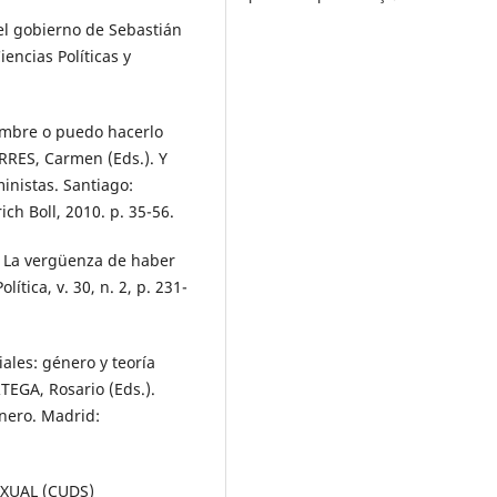
el gobierno de Sebastián
encias Políticas y
mbre o puedo hacerlo
RRES, Carmen (Eds.). Y
inistas. Santiago:
ch Boll, 2010. p. 35-56.
l: La vergüenza de haber
lítica, v. 30, n. 2, p. 231-
iales: género y teoría
TEGA, Rosario (Eds.).
nero. Madrid:
XUAL (CUDS)