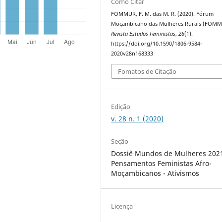
Como Citar
FOMMUR, F. M. das M. R. (2020). Fórum
Moçambicano das Mulheres Rurais (FOMM
Revista Estudos Feministas
,
28
(1).
https://doi.org/10.1590/1806-9584-
2020v28n168333
Fomatos de Citação
Edição
v. 28 n. 1 (2020)
Seção
Dossiê Mundos de Mulheres 202
Pensamentos Feministas Afro-
Moçambicanos - Ativismos
Licença