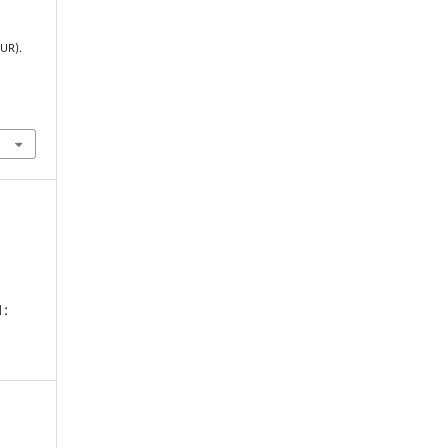
UR).
1: