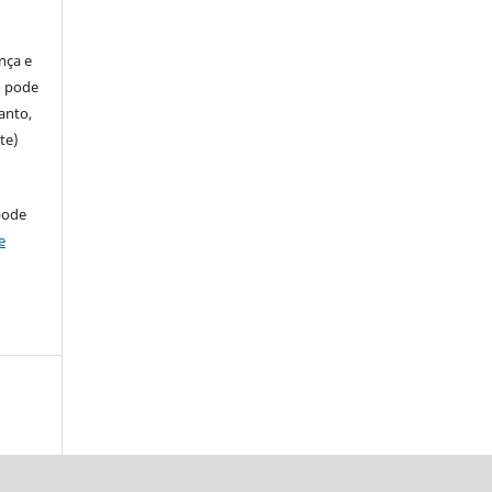
ença e
so pode
anto,
te)
pode
e