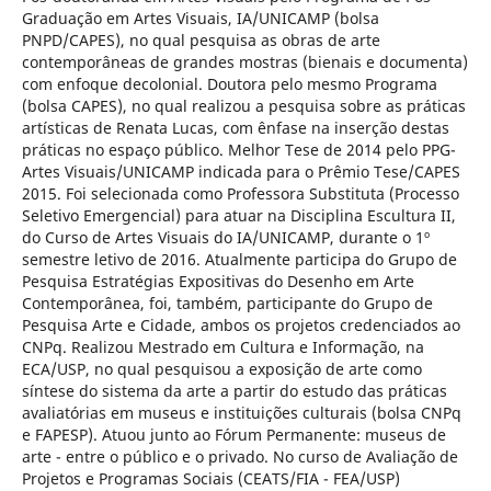
Graduação em Artes Visuais, IA/UNICAMP (bolsa
PNPD/CAPES), no qual pesquisa as obras de arte
contemporâneas de grandes mostras (bienais e documenta)
com enfoque decolonial. Doutora pelo mesmo Programa
(bolsa CAPES), no qual realizou a pesquisa sobre as práticas
artísticas de Renata Lucas, com ênfase na inserção destas
práticas no espaço público. Melhor Tese de 2014 pelo PPG-
Artes Visuais/UNICAMP indicada para o Prêmio Tese/CAPES
2015. Foi selecionada como Professora Substituta (Processo
Seletivo Emergencial) para atuar na Disciplina Escultura II,
do Curso de Artes Visuais do IA/UNICAMP, durante o 1º
semestre letivo de 2016. Atualmente participa do Grupo de
Pesquisa Estratégias Expositivas do Desenho em Arte
Contemporânea, foi, também, participante do Grupo de
Pesquisa Arte e Cidade, ambos os projetos credenciados ao
CNPq. Realizou Mestrado em Cultura e Informação, na
ECA/USP, no qual pesquisou a exposição de arte como
síntese do sistema da arte a partir do estudo das práticas
avaliatórias em museus e instituições culturais (bolsa CNPq
e FAPESP). Atuou junto ao Fórum Permanente: museus de
arte - entre o público e o privado. No curso de Avaliação de
Projetos e Programas Sociais (CEATS/FIA - FEA/USP)