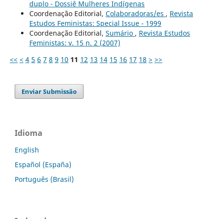
duplo - Dossiê Mulheres Indígenas
Coordenação Editorial,
Colaboradoras/es
,
Revista
Estudos Feministas: Special Issue - 1999
Coordenação Editorial,
Sumário
,
Revista Estudos
Feministas: v. 15 n. 2 (2007)
<<
<
4
5
6
7
8
9
10
11
12
13
14
15
16
17
18
>
>>
Enviar Submissão
Idioma
English
Español (España)
Português (Brasil)