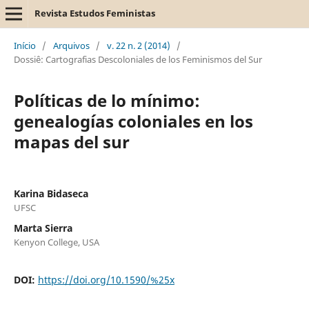
Revista Estudos Feministas
Início
/
Arquivos
/
v. 22 n. 2 (2014)
/
Dossiê: Cartografias Descoloniales de los Feminismos del Sur
Políticas de lo mínimo:
genealogías coloniales en los
mapas del sur
Karina Bidaseca
UFSC
Marta Sierra
Kenyon College, USA
DOI:
https://doi.org/10.1590/%25x