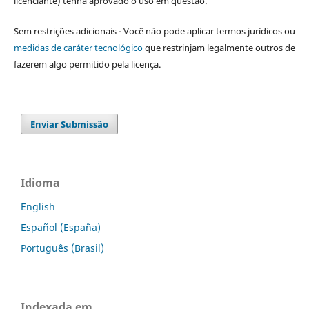
licenciante) tenha aprovado o uso em questão.
Sem restrições adicionais - Você não pode aplicar termos jurídicos ou
medidas de caráter tecnológico
que restrinjam legalmente outros de
fazerem algo permitido pela licença.
Enviar Submissão
Idioma
English
Español (España)
Português (Brasil)
Indexada em