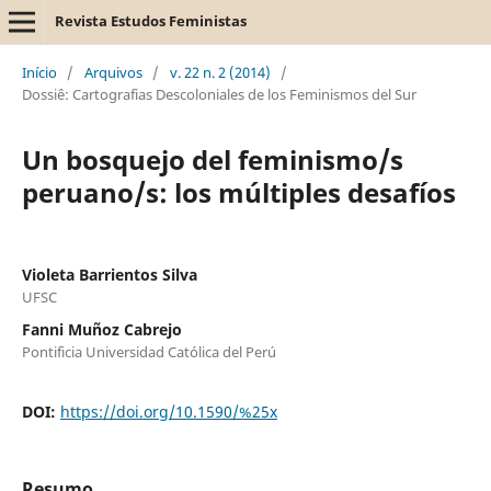
Revista Estudos Feministas
Início
/
Arquivos
/
v. 22 n. 2 (2014)
/
Dossiê: Cartografias Descoloniales de los Feminismos del Sur
Un bosquejo del feminismo/s
peruano/s: los múltiples desafíos
Violeta Barrientos Silva
UFSC
Fanni Muñoz Cabrejo
Pontificia Universidad Católica del Perú
DOI:
https://doi.org/10.1590/%25x
Resumo