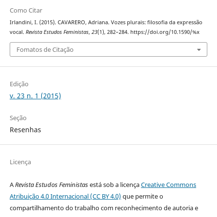
Como Citar
Irlandini, I. (2015). CAVARERO, Adriana. Vozes plurais: filosofia da expressão
vocal.
Revista Estudos Feministas
,
23
(1), 282–284. https://doi.org/10.1590/%x
Fomatos de Citação
Edição
v. 23 n. 1 (2015)
Seção
Resenhas
Licença
A
Revista Estudos Feministas
está sob a licença
Creative Commons
Atribuição 4.0 Internacional (CC BY 4.0)
que permite o
compartilhamento do trabalho com reconhecimento de autoria e