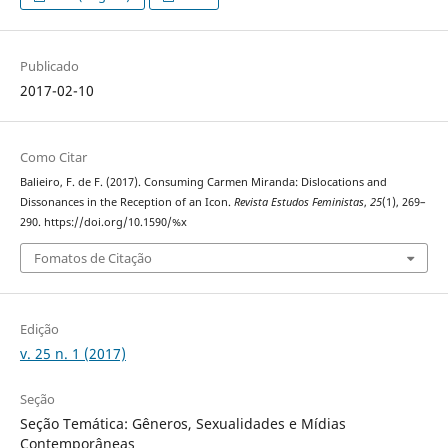
Publicado
2017-02-10
Como Citar
Balieiro, F. de F. (2017). Consuming Carmen Miranda: Dislocations and
Dissonances in the Reception of an Icon.
Revista Estudos Feministas
,
25
(1), 269–
290. https://doi.org/10.1590/%x
Fomatos de Citação
Edição
v. 25 n. 1 (2017)
Seção
Seção Temática: Gêneros, Sexualidades e Mídias
Contemporâneas