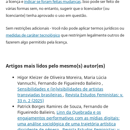
a licença e
indicar se foram feitas mudanças
. Isso pode ser feito de
várias formas sem, no entanto, sugerir que o licenciador (ou
licenciante) tenha aprovado o uso em questão.
Sem restrições adicionais - Você não pode aplicar termos jurídicos ou
medidas de caráter tecnológico
que restrinjam legalmente outros de
fazerem algo permitido pela licença.
Artigos mais lidos pelo mesmo(s) autor(es)
Hígor Kleizer de Oliveira Moreira, Maria Lúcia
Vannuchi, Fernando de Figueiredo Balieiro ,
Sensibilidades e (in)visibilidades de artistas
transviadas brasileiras
,
Revista Estudos Feministas: v.
33 n. 2 (2025)
Patrick Borges Ramires de Souza, Fernando de
Figueiredo Balieiro,
Linn da Quebrada e os
engajamentos performativos com as mídias digitais:
uma análise sociológica de uma trajetória artística
dissidente de gênero
,
Revista Estudos Feministas: v.