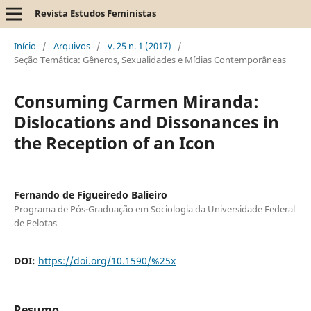
Revista Estudos Feministas
Início
/
Arquivos
/
v. 25 n. 1 (2017)
/
Seção Temática: Gêneros, Sexualidades e Mídias Contemporâneas
Consuming Carmen Miranda:
Dislocations and Dissonances in
the Reception of an Icon
Fernando de Figueiredo Balieiro
Programa de Pós-Graduação em Sociologia da Universidade Federal
de Pelotas
DOI:
https://doi.org/10.1590/%25x
Resumo