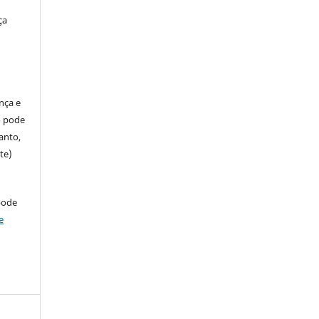
ça
ença e
so pode
anto,
te)
pode
e