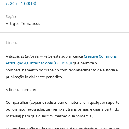
v. 26 n. 1 (2018)
Seção
Artigos Temáticos
Licença
A
Revista Estudos Feministas
está sob a licença
Creative Commons
Atribuição 4.0 Internacional (CC BY 4.0)
que permite o
compartilhamento do trabalho com reconhecimento de autoria e
publicação inicial neste periódico.
A licença permite:
Compartilhar (copiar e redistribuir o material em qualquer suporte
ou formato) e/ou adaptar (remixar, transformar, e criar a partir do
material) para qualquer fim, mesmo que comercial.
O licenciante não pode revogar estes direitos desde que os termos