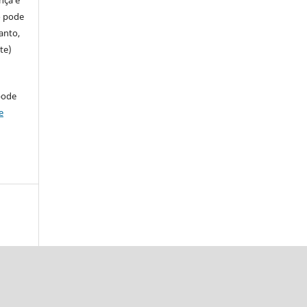
ença e
so pode
anto,
te)
pode
e