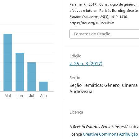
Parrine, R. (2017). Construção de gênero, 
afetivos e luto em Paris Is Burning.
Revista
Estudos Feministas
,
25
(3), 1419–1436.
https://doi.org/10.1590/%x
Fomatos de Citação
Edição
v. 25 n. 3 (2017)
Seção
Seção Temática: Gênero, Cinema
Audiovisual
Licença
A
Revista Estudos Feministas
está sob 
licença
Creative Commons Atribuição 