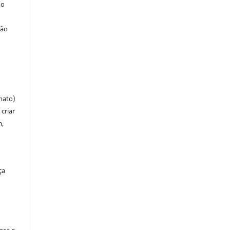
 o
ção
mato)
criar
m,
ça