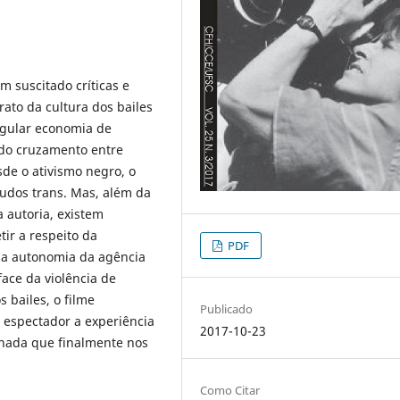
em suscitado críticas e
ato da cultura dos bailes
ngular economia de
 do cruzamento entre
sde o ativismo negro, o
tudos trans. Mas, além da
 autoria, existem
ir a respeito da
PDF
da autonomia da agência
face da violência de
 bailes, o filme
Publicado
 espectador a experiência
2017-10-23
hada que finalmente nos
Como Citar