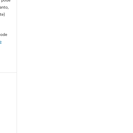
anto,
te)
pode
e