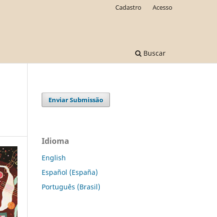
Cadastro
Acesso
Buscar
Enviar Submissão
Idioma
English
Español (España)
Português (Brasil)