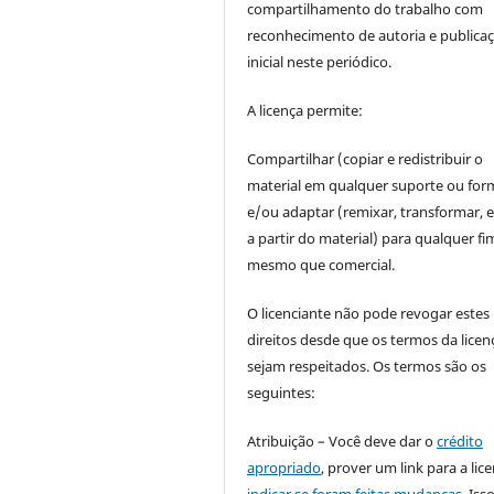
compartilhamento do trabalho com
reconhecimento de autoria e publica
inicial neste periódico.
A licença permite:
Compartilhar (copiar e redistribuir o
material em qualquer suporte ou for
e/ou adaptar (remixar, transformar, e 
a partir do material) para qualquer fi
mesmo que comercial.
O licenciante não pode revogar estes
direitos desde que os termos da licen
sejam respeitados. Os termos são os
seguintes:
Atribuição – Você deve dar o
crédito
apropriado
, prover um link para a lic
indicar se foram feitas mudanças
. Is