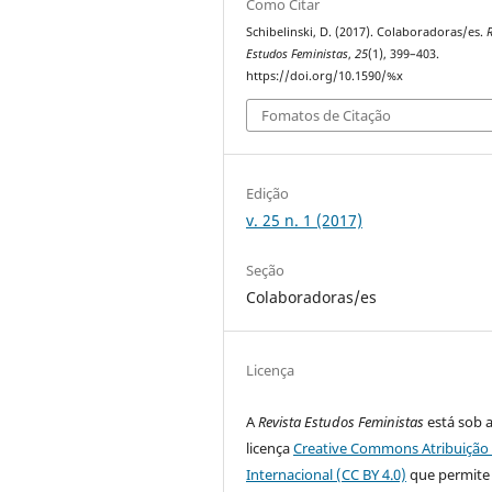
Como Citar
Schibelinski, D. (2017). Colaboradoras/es.
R
Estudos Feministas
,
25
(1), 399–403.
https://doi.org/10.1590/%x
Fomatos de Citação
Edição
v. 25 n. 1 (2017)
Seção
Colaboradoras/es
Licença
A
Revista Estudos Feministas
está sob 
licença
Creative Commons Atribuição 
Internacional (CC BY 4.0)
que permite