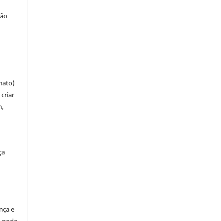
ção
mato)
criar
m,
ça
ença e
so pode