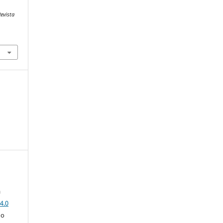
evista
a
4.0
 o