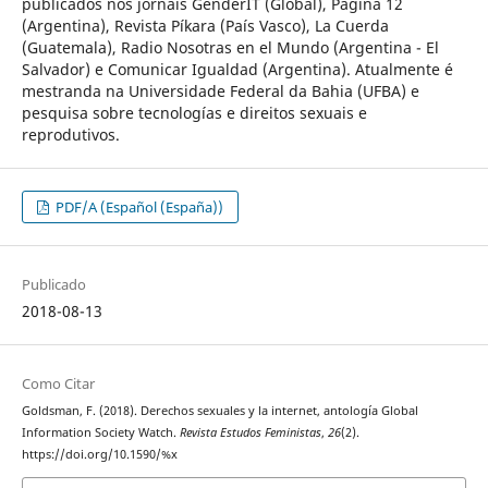
publicados nos jornais GenderIT (Global), Página 12
(Argentina), Revista Píkara (País Vasco), La Cuerda
(Guatemala), Radio Nosotras en el Mundo (Argentina - El
Salvador) e Comunicar Igualdad (Argentina). Atualmente é
mestranda na Universidade Federal da Bahia (UFBA) e
pesquisa sobre tecnologías e direitos sexuais e
reprodutivos.
PDF/A (Español (España))
Publicado
2018-08-13
Como Citar
Goldsman, F. (2018). Derechos sexuales y la internet, antología Global
Information Society Watch.
Revista Estudos Feministas
,
26
(2).
https://doi.org/10.1590/%x