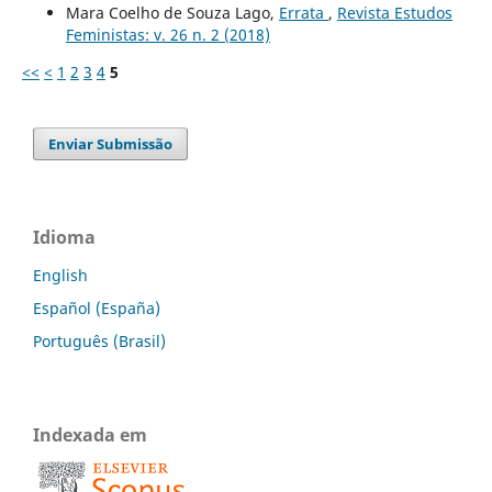
Mara Coelho de Souza Lago,
Errata
,
Revista Estudos
Feministas: v. 26 n. 2 (2018)
<<
<
1
2
3
4
5
Enviar Submissão
Idioma
English
Español (España)
Português (Brasil)
Indexada em