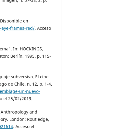
 imagen, n. 57-58, 2, p.
 Disponible en
-eye-frames-red/
. Acceso
nema”. In: HOCKINGS,
ton: Berlín, 1995. p. 115-
aje subversivo. El cine
go de Chile, n. 12, p. 1-4,
ssemblage-un-nuevo-
o el 25/02/2019.
 Anthropology and
eory. London: Routledge,
021614
. Acceso el