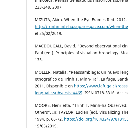
filmoteca: Revista de estudios históricos sobre la
223-248, 2007.
MIZUTA, Akira. When the Eye Frames Red. 2012.
http://trinhminh-ha.squarespace.com/when-the
el 25/02/2019.
MACDOUGALL, David. “Beyond observational ci
Paul (ed.). Principles of visual anthropology. Mou
133.
MOLLER, Natalia. “Reassamblage: un nuevo lengu
etnográfico de Trinh T. Minh-Ha”. La fuga, Santia
2011. Disponible en
https://www.lafuga.cl/rea
lenguaje-subversivo/465
. ISSN 0718-5316. Acces
MOORE, Henrietta. “Trinh T. Minh-ha Observed:
Others”. In: TAYLOR, Lucien (ed). Visualizing Th
1994. p. 66-72.
https://doi.org/10.4324/9781315
15/05/2019.