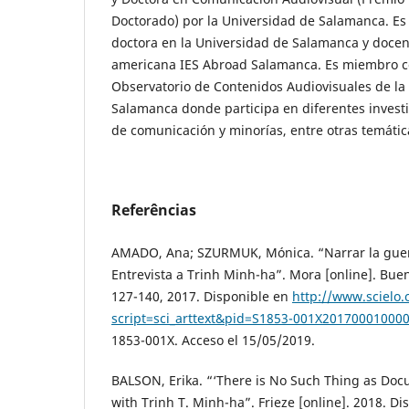
Doctorado) por la Universidad de Salamanca. Es
doctora en la Universidad de Salamanca y docent
americana IES Abroad Salamanca. Es miembro c
Observatorio de Contenidos Audiovisuales de la
Salamanca donde participa en diferentes invest
de comunicación y minorías, entre otras temátic
Referências
AMADO, Ana; SZURMUK, Mónica. “Narrar la guerr
Entrevista a Trinh Minh-ha”. Mora [online]. Buenos
127-140, 2017. Disponible en
http://www.scielo.
script=sci_arttext&pid=S1853-001X20170001000
1853-001X. Acceso el 15/05/2019.
BALSON, Erika. “‘There is No Such Thing as Doc
with Trinh T. Minh-ha”. Frieze [online]. 2018. Di