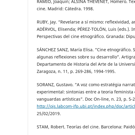
RAMIÓ, Joaquin; ALSINA THEVENET, Homero. Text
cine. Madrid: Cátedra. 1998.
RUBY, Jay. “Revelarse a sí mismo: reflexividad, a
ADÉRVOL, Elisenda; PÉREZ-TOLÓN, Luis (eds.). I
Perspectivas del cine etnográfico. Granada: Dipu
SÁNCHEZ SANZ, María Elisa. “Cine etnográfico. Sí
algunas reflexiones sobre su desarrollo”. Artigr
Departamento de Historia del Arte de la Univer
Zaragoza, n. 11, p. 269-286, 1994-1995.
SORANZ, Gustavo. “A voz como estratégia narra
experimental: sintonias entre a teoria feminista
vanguardas artísticas”. Doc On-line, n. 23, p. 5-
http://ojs.labcom-ifp.ubi.pt/index.php/doc/arti
25/02/2019.
STAM, Robert. Teorías del cine. Barcelona: Paidó