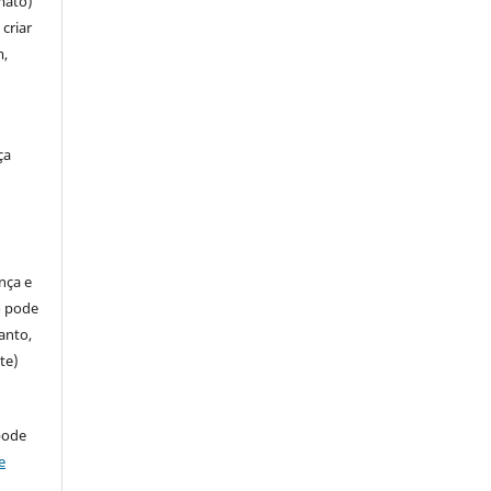
mato)
criar
m,
ça
ença e
so pode
anto,
te)
pode
e