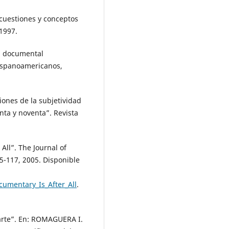
 cuestiones y conceptos
 1997.
l documental
ispanoamericanos,
iones de la subjetividad
nta y noventa”. Revista
All”. The Journal of
05-117, 2005. Disponible
umentary_Is_After_All
.
 arte”. En: ROMAGUERA I.