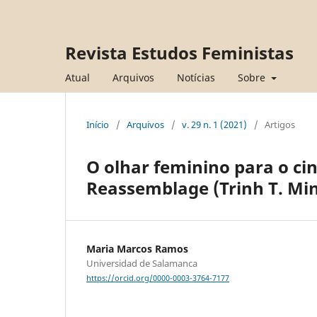
Revista Estudos Feministas
Atual
Arquivos
Notícias
Sobre
Início
/
Arquivos
/
v. 29 n. 1 (2021)
/
Artigos
O olhar feminino para o c
Reassemblage (Trinh T. Min
Maria Marcos Ramos
Universidad de Salamanca
https://orcid.org/0000-0003-3764-7177