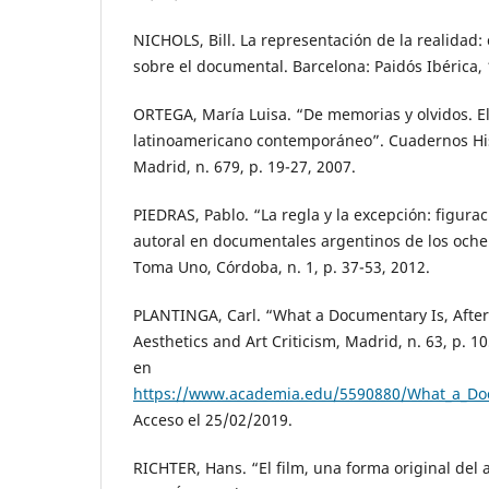
NICHOLS, Bill. La representación de la realidad:
sobre el documental. Barcelona: Paidós Ibérica,
ORTEGA, María Luisa. “De memorias y olvidos. E
latinoamericano contemporáneo”. Cuadernos H
Madrid, n. 679, p. 19-27, 2007.
PIEDRAS, Pablo. “La regla y la excepción: figurac
autoral en documentales argentinos de los oche
Toma Uno, Córdoba, n. 1, p. 37-53, 2012.
PLANTINGA, Carl. “What a Documentary Is, After 
Aesthetics and Art Criticism, Madrid, n. 63, p. 1
en
https://www.academia.edu/5590880/What_a_Doc
Acceso el 25/02/2019.
RICHTER, Hans. “El film, una forma original del