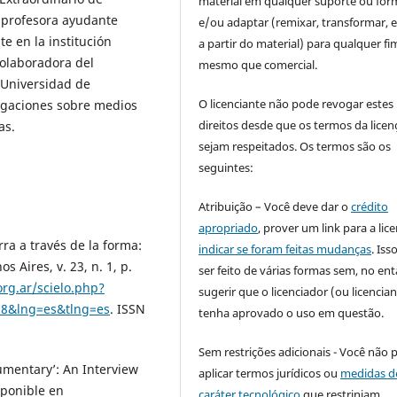
material em qualquer suporte ou for
 profesora ayudante
e/ou adaptar (remixar, transformar, e 
e en la institución
a partir do material) para qualquer fi
olaboradora del
mesmo que comercial.
 Universidad de
O licenciante não pode revogar estes
igaciones sobre medios
direitos desde que os termos da licen
as.
sejam respeitados. Os termos são os
seguintes:
Atribuição – Você deve dar o
crédito
apropriado
, prover um link para a lic
a a través de la forma:
indicar se foram feitas mudanças
. Is
 Aires, v. 23, n. 1, p.
ser feito de várias formas sem, no ent
org.ar/scielo.php?
sugerir que o licenciador (ou licencian
08&lng=es&tlng=es
. ISSN
tenha aprovado o uso em questão.
Sem restrições adicionais - Você não 
umentary’: An Interview
aplicar termos jurídicos ou
medidas d
sponible en
caráter tecnológico
que restrinjam