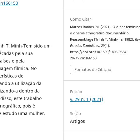
9n166150
Como Citar
Marcos Ramos, M. (2021). O olhar feminin
o cinema etnográfico documentário.
Reassemblage (Trinh T. Minh-ha, 1982).
Rev
inh T. Minh-Tem sido um
Estudos Feministas
,
29
(1).
https://doi.org/10.1590/1806-9584-
décadas pela sua
2021v29n166150
íses e pela
uagem fílmica. No
Fomatos de Citação
erísticas de
ndo a utilização da
rizando-a dentro da
Edição
disso, este trabalho
v. 29 n. 1 (2021)
nográfico, pois é
de estudo uma mulher.
Seção
Artigos