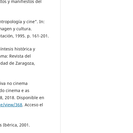
os y manifiestos del
ntropología y cine”. In:
magen y cultura.
tación, 1995. p. 161-201.
ntesis histórica y
ama: Revista del
sidad de Zaragoza,
tiva no cinema
 do cinema e as
28, 2018. Disponible en
cle/view/368
. Acceso el
s Ibérica, 2001.