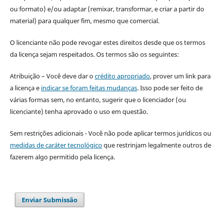
ou formato) e/ou adaptar (remixar, transformar, e criar a partir do
material) para qualquer fim, mesmo que comercial.
O licenciante não pode revogar estes direitos desde que os termos
da licença sejam respeitados. Os termos são os seguintes:
Atribuição – Você deve dar o
crédito apropriado
, prover um link para
a licença e
indicar se foram feitas mudanças
. Isso pode ser feito de
várias formas sem, no entanto, sugerir que o licenciador (ou
licenciante) tenha aprovado o uso em questão.
Sem restrições adicionais - Você não pode aplicar termos jurídicos ou
medidas de caráter tecnológico
que restrinjam legalmente outros de
fazerem algo permitido pela licença.
Enviar Submissão