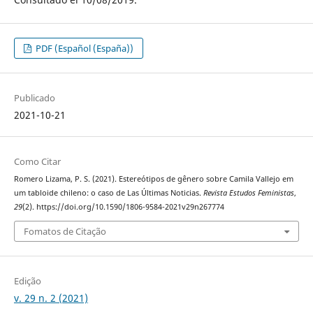
PDF (Español (España))
Publicado
2021-10-21
Como Citar
Romero Lizama, P. S. (2021). Estereótipos de gênero sobre Camila Vallejo em
um tabloide chileno: o caso de Las Últimas Noticias.
Revista Estudos Feministas
,
29
(2). https://doi.org/10.1590/1806-9584-2021v29n267774
Fomatos de Citação
Edição
v. 29 n. 2 (2021)