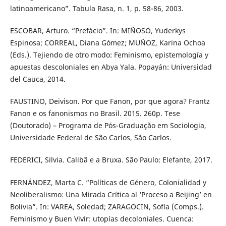
latinoamericano”. Tabula Rasa, n. 1, p. 58-86, 2003.
ESCOBAR, Arturo. “Prefácio”. In: MIÑOSO, Yuderkys
Espinosa; CORREAL, Diana Gómez; MUÑOZ, Karina Ochoa
(Eds.). Tejiendo de otro modo: Feminismo, epistemología y
apuestas descoloniales en Abya Yala. Popayán: Universidad
del Cauca, 2014.
FAUSTINO, Deivison. Por que Fanon, por que agora? Frantz
Fanon e os fanonismos no Brasil. 2015. 260p. Tese
(Doutorado) – Programa de Pós-Graduação em Sociologia,
Universidade Federal de São Carlos, São Carlos.
FEDERICI, Silvia. Calibã e a Bruxa. São Paulo: Elefante, 2017.
FERNÁNDEZ, Marta C. “Políticas de Género, Colonialidad y
Neoliberalismo: Una Mirada Crítica al ‘Proceso a Beijing’ en
Bolivia”. In: VAREA, Soledad; ZARAGOCIN, Sofía (Comps.).
Feminismo y Buen Vivir: utopías decoloniales. Cuenca: