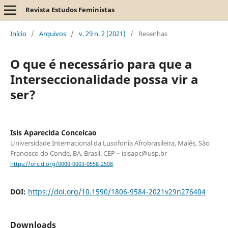
Revista Estudos Feministas
Início
/
Arquivos
/
v. 29 n. 2 (2021)
/
Resenhas
O que é necessário para que a
Interseccionalidade possa vir a
ser?
Isis Aparecida Conceicao
Universidade Internacional da Lusofonia Afrobrasileira, Malês, São
Francisco do Conde, BA, Brasil. CEP – isisapc@usp.br
https://orcid.org/0000-0003-0558-2508
DOI:
https://doi.org/10.1590/1806-9584-2021v29n276404
Downloads