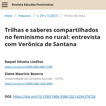
Revista Estudos Feministas
Início
/
Arquivos
/
v. 29 n. 3 (2021)
/
Ponto de Vista
Trilhas e saberes compartilhados
no feminismo no rural: entrevista
com Verônica de Santana
Raquel Oliveira Lindôso
https://orcid.org/0000-0002-8657-3955
Elaine Maurício Bezerra
Universidade de Campina Grande – UFCG
https://orcid.org/0000-0002-5326-040X
DOI:
https://doi.org/10.1590/1806-9584-2021v29n376726