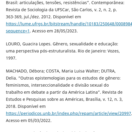
Brasil: articulações, tensões, resistências”. Contemporânea:
Revista de Sociologia da UFSCar, São Carlos, v. 2, n. 2, p.
363-369, jul./dez. 2012. Disponível em
https://lume.ufrgs.br/bitstream/handle/10183/250648/000898
sequence=1
. Acesso em 28/05/2023.
LOURO, Guacira Lopes. Gênero, sexualidade e educação:
uma perspectiva pós-estruturalista. Rio de Janeiro: Vozes,
1997.
MACHADO, Débora; COSTA, Maria Luisa Walter; DUTRA,
Delia. “Outras epistemologias para os estudos de gênero:
feminismos, interseccionalidade e divisão sexual do
trabalho em debate a partir da América Latina”. Revista de
Estudos e Pesquisas sobre as Américas, Brasília, v. 12, n. 3,
2018. Disponível em
https://periodicos.unb.br/index.php/repam/article/view/20997
Acesso em 05/03/2022.