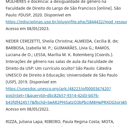
MULHERES e docência: a desigualdade de gênero na
Faculdade de Direito do Largo de São Francisco [online]. São
Paulo: FDUSP, 2020. Disponível em
https://edisciplinas.usp.br/pluginfile.php/5844432/mod_re
Acesso em 08/05/2023.
NEDER CEREZETTI, Sheila Christina; ALMEIDA, Cecília B. de;
BARBOSA, Izabella M. P.; GUIMARÃES, Lívia G.; RAMOS,
Luciana de O.; LESSA, Marília M. K. Rolemberg (Coords.).
Interações de gênero nas salas de aula da Faculdade de
Direito da USP: Um currículo oculto? São Paulo: Cátedra
UNESCO de Direito à Educação; Universidade de São Paulo
(USP), 2019. Disponível em
https://unesdoc.unesco.org/ark:/48223/pf0000367420?
posInSet=1&queryId=dbc82b57-9314-42d3-b076-
b43fdf424517&fbclid=IwAR2PHiSatzO3bPbciM8HwPRXOG5orxkl
Acesso em 08/05/2022.
RIZZA, Juliana Lapa; RIBEIRO, Paula Regina Costa; MOTA,