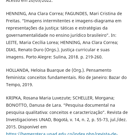
Acesso em 20/05/2022.
HENNING, Ana Clara Correa; FAGUNDES, Mari Cristina de
Freitas. “Imagens intermitentes e imagens-diagrama em
representações da justiça: táticas e estratégias da
governamentalidade no ensino jurídico brasileiro”. In:
LEITE, Maria Cecília Lorea; HENNING, Ana Clara Correa;
DIAS, Renato Duro (Orgs.). Justiça curricular e suas
imagens. Porto Alegre: Sulina, 2018. p. 219-260.
HOLLANDA, Heloisa Buarque de (Org.). Pensamento
feminista: conceitos fundamentais. Rio de Janeiro: Bazar do
Tempo, 2019.
KRIPKA, Rosana Maria Luvezute; SCHELLER, Morgana;
BONOTTO, Danusa de Lara. “Pesquisa documental na
pesquisa qualitativa: conceitos e caracterização”. Revista de
Investigaciones UNAD, Bogotá, v. 14, n. 2, p. 55-73, jul./dez.
2015. Disponível em
https://hemeroteca.unad.edu.co/index.php/revista-de-