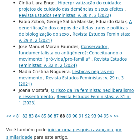
Cíntia Liara Engel,
Hiperprivatização do cuidado:
projetos de cuidado das demências e seus efeitos
,
Revista Estudos Feministas: v. 30 n. 3 (2022)
Fabio Zoboli, George Saliba Manske, Eduardo Galak,
A
generificação dos corpos de atletas trans e políticas
de biologização do sexo
,
Revista Estudos Feministas:
v. 29 n. 2 (2021)
José Manuel Morán Faúndes,
Conservador,
fundamentalista ou antigênero?: Conceituando o
movimento “pró-vida/pro-família”
,
Revista Estudos
Feministas: v. 32 n. 2 (2024)
Nadia Cristina Nogueira,
Lésbicas negras em
movimento
,
Revista Estudos Feministas: v. 29 n. 3
(2021)
Joana Mostafa,
O risco da ira feminista: neoliberalismo
e ressentimento
,
Revista Estudos Feministas: v. 31 n.
1 (2023)
<<
<
81
82
83
84
85
86
87
88
89
90
91
92
93
94
95
>
>>
Você também pode
iniciar uma pesquisa avançada por
similaridade
para este artigo.