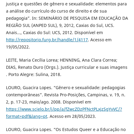
justiça e questões de gênero e sexualidade: elementos para
a análise do currículo do curso de direito e de sua
pedagogia”. In: SEMINÁRIO DE PESQUISA EM EDUCAÇÃO DA
REGIÃO SUL (ANPED SUL), 9, 2012, Caxias do Sul, UCS.
Anais..., Caxias do Sul: UCS, 2012. Disponível em
http://repositorio.furg.br/handle/1/4117
. Acesso em
19/05/2022.
LEITE, Maria Cecília Lorea; HENNING, Ana Clara Correa;
DIAS, Renato Duro (Orgs.). Justiça curricular e suas imagens
. Porto Alegre: Sulina, 2018.
LOURO, Guacira Lopes. “Gênero e sexualidade: pedagogias
contemporâneas”. Revista Pro-Posições, Campinas, v. 19, n.
2, p. 17-23, maio/ago. 2008. Disponível em
https://www.scielo.br/j/pp/a/fZwcZDzPFNctPLxjzSgYvVC/?
format=pdf&lang=pt
. Acesso em 28/05/2023.
LOURO, Guacira Lopes. “Os Estudos Queer e a Educação no