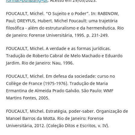
format=pdf&lang=pt
. Acesso em 29/05/2023.
FOUCAULT, Michel. “O Sujeito e o Poder”. In: RABINOW,
Paul; DREYFUS, Hubert. Michel Foucault: uma trajetória
filosófica - além do estruturalismo e da hermenêutica. Rio
de Janeiro: Forense Universitária, 1995. p. 231-249.
FOUCAULT, Michel. A verdade e as formas jurídicas.
Tradução de Roberto Cabral de Melo Machado e Eduardo
Jardim. Rio de Janeiro: Nau, 1996.
FOUCAULT, Michel. Em defesa da sociedade: curso no
Collège de France (1975-1976). Tradução de Maria
Ermantina de Almeida Prado Galvão. São Paulo: WMF
Martins Fontes, 2005.
FOUCAULT, Michel. Estratégia, poder-saber. Organização de
Manoel Barros da Motta. Rio de Janeiro: Forense
Universitária, 2012. (Coleção Ditos e Escritos, v. IV).