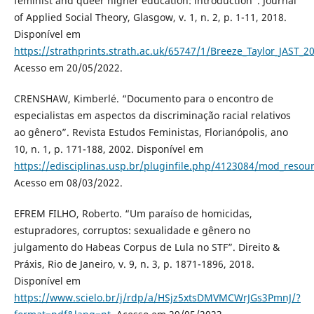
feminist and queer higher education: introduction”. Journal
of Applied Social Theory, Glasgow, v. 1, n. 2, p. 1-11, 2018.
Disponível em
https://strathprints.strath.ac.uk/65747/1/Breeze_Taylor_JAST_
Acesso em 20/05/2022.
CRENSHAW, Kimberlé. “Documento para o encontro de
especialistas em aspectos da discriminação racial relativos
ao gênero”. Revista Estudos Feministas, Florianópolis, ano
10, n. 1, p. 171-188, 2002. Disponível em
https://edisciplinas.usp.br/pluginfile.php/4123084/mod_res
Acesso em 08/03/2022.
EFREM FILHO, Roberto. “Um paraíso de homicidas,
estupradores, corruptos: sexualidade e gênero no
julgamento do Habeas Corpus de Lula no STF”. Direito &
Práxis, Rio de Janeiro, v. 9, n. 3, p. 1871-1896, 2018.
Disponível em
https://www.scielo.br/j/rdp/a/HSjz5xtsDMVMCWrJGs3PmnJ/?