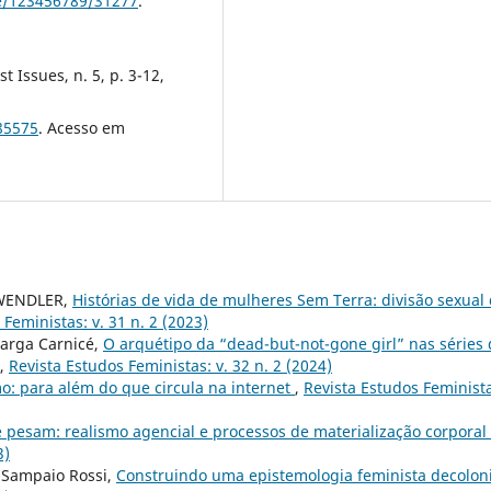
le/123456789/31277
.
 Issues, n. 5, p. 3-12,
685575
. Acesso em
HWENDLER,
Histórias de vida de mulheres Sem Terra: divisão sexual
Feministas: v. 31 n. 2 (2023)
arga Carnicé,
O arquétipo da “dead-but-not-gone girl” nas séries
,
Revista Estudos Feministas: v. 32 n. 2 (2024)
o: para além do que circula na internet
,
Revista Estudos Feminist
 pesam: realismo agencial e processos de materialização corporal
3)
 Sampaio Rossi,
Construindo uma epistemologia feminista decolon