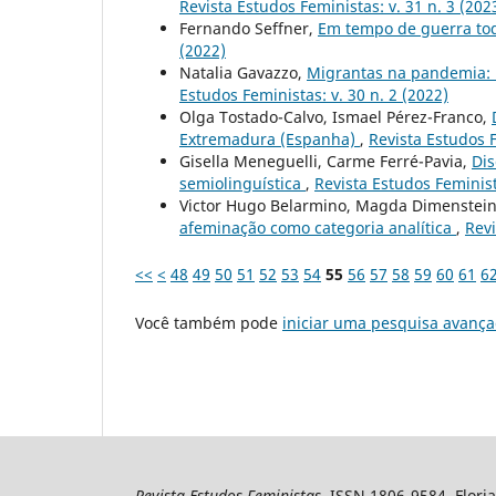
Revista Estudos Feministas: v. 31 n. 3 (202
Fernando Seffner,
Em tempo de guerra to
(2022)
Natalia Gavazzo,
Migrantas na pandemia: 
Estudos Feministas: v. 30 n. 2 (2022)
Olga Tostado-Calvo, Ismael Pérez-Franco,
Extremadura (Espanha)
,
Revista Estudos F
Gisella Meneguelli, Carme Ferré-Pavia,
Dis
semiolinguística
,
Revista Estudos Feminista
Victor Hugo Belarmino, Magda Dimenstein, 
afeminação como categoria analítica
,
Revi
<<
<
48
49
50
51
52
53
54
55
56
57
58
59
60
61
6
Você também pode
iniciar uma pesquisa avança
Revista Estudos Feministas
, ISSN 1806-9584, Floria