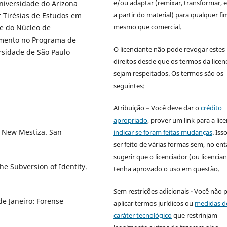
e/ou adaptar (remixar, transformar, e 
Universidade do Arizona
a partir do material) para qualquer fi
r Tirésias de Estudos em
mesmo que comercial.
 e do Núcleo de
amento no Programa de
O licenciante não pode revogar estes
rsidade de São Paulo
direitos desde que os termos da licen
sejam respeitados. Os termos são os
seguintes:
Atribuição – Você deve dar o
crédito
apropriado
, prover um link para a lic
e New Mestiza. San
indicar se foram feitas mudanças
. Is
ser feito de várias formas sem, no ent
sugerir que o licenciador (ou licencian
e Subversion of Identity.
tenha aprovado o uso em questão.
Sem restrições adicionais - Você não 
de Janeiro: Forense
aplicar termos jurídicos ou
medidas d
caráter tecnológico
que restrinjam