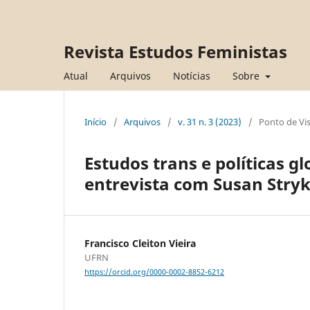
Revista Estudos Feministas
Atual
Arquivos
Notícias
Sobre
Início
/
Arquivos
/
v. 31 n. 3 (2023)
/
Ponto de Vi
Estudos trans e políticas g
entrevista com Susan Stry
Francisco Cleiton Vieira
UFRN
https://orcid.org/0000-0002-8852-6212