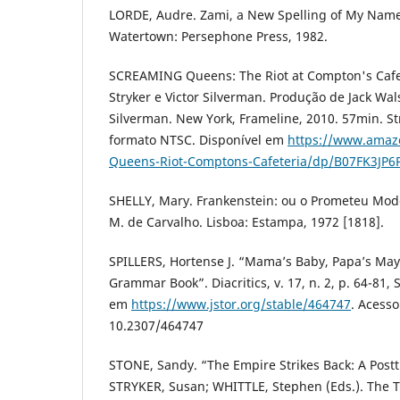
LORDE, Audre. Zami, a New Spelling of My Nam
Watertown: Persephone Press, 1982.
SCREAMING Queens: The Riot at Compton's Cafet
Stryker e Victor Silverman. Produção de Jack Wals
Silverman. New York, Frameline, 2010. 57min. 
formato NTSC. Disponível em
https://www.amaz
Queens-Riot-Comptons-Cafeteria/dp/B07FK3JP6
SHELLY, Mary. Frankenstein: ou o Prometeu Mod
M. de Carvalho. Lisboa: Estampa, 1972 [1818].
SPILLERS, Hortense J. “Mama’s Baby, Papa’s Ma
Grammar Book”. Diacritics, v. 17, n. 2, p. 64-81
em
https://www.jstor.org/stable/464747
. Acess
10.2307/464747
STONE, Sandy. “The Empire Strikes Back: A Postt
STRYKER, Susan; WHITTLE, Stephen (Eds.). The 