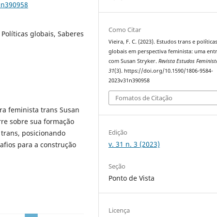
1n390958
Como Citar
Políticas globais, Saberes
Vieira, F. C. (2023). Estudos trans e política
globais em perspectiva feminista: uma entr
com Susan Stryker.
Revista Estudos Feminist
31
(3). https://doi.org/10.1590/1806-9584-
2023v31n390958
Fomatos de Citação
ora feminista trans Susan
orre sobre sua formação
Edição
 trans, posicionando
v. 31 n. 3 (2023)
afios para a construção
Seção
Ponto de Vista
Licença