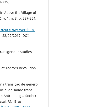
1-235.
n Above the Village of
. 1, n. 3, p. 237-254,
37/69091/My-Words-to-
m 22/09/2017. DOI:
Transgender Studies
 of Today's Revolution.
 na transição de gênero:
ocial da saúde trans.
 Antropologia Social) -
tal, RN, Brasil.