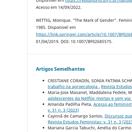
Disponível em
https://repositorio.ufrn.br/hand
Acesso em 14/09/2022.
WITTIG, Monique. “The Mark of Gender”. Feminist
1985. Disponível em
https://link.springer.com/article/10.1007/BF02
01/04/2019. DOI: 10.1007/BF02685575.
Artigos Semelhantes
CRISTIANE CORADIN, SONIA FATIMA SC
trabalho na agroecologia
,
Revista Estudos 
Maria-Jose Masanet, Maddalena Fedele, M
adolescentes da Netflix: mortas e sem voz
Amanda Padilha Pieta,
Acesso ao feminism
v. 31 n. 3 (2023)
Caynnã de Camargo Santos,
Discursos que
Revista Estudos Feministas: v. 31 n. 3 (202
Mariana Garcia Tabuchi, Amélia do Carmo