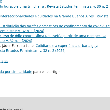
3)
do buraco é uma trincheira
,
Revista Estudos Feministas: v. 30 n. 2
interseccionalidades e cuidados na Grande Buenos Aires
,
Revista
Distribuição das tarefas domésticas no confinamento da covid-19 
eministas: v. 32 n. 1 (2024)
curso de ódio contra Dilma Rousseff a partir de uma perspectiva
s: v. 32 n. 1 (2024)
Jáder Ferreira Leite,
Cotidiano e a experiência urbana gay:
sta Estudos Feministas: v. 32 n. 2 (2024)
2
>
>>
da por similaridade
para este artigo.
nópolis, Brasil.