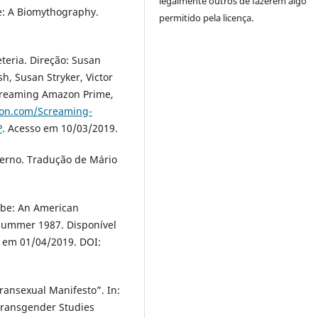
legalmente outros de fazerem algo
e: A Biomythography.
permitido pela licença.
eria. Direção: Susan
h, Susan Stryker, Victor
Streaming Amazon Prime,
on.com/Screaming-
P
. Acesso em 10/03/2019.
erno. Tradução de Mário
ybe: An American
, Summer 1987. Disponível
o em 01/04/2019. DOI:
ransexual Manifesto”. In:
Transgender Studies