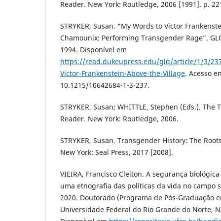
Reader. New York: Routledge, 2006 [1991]. p. 22
STRYKER, Susan. “My Words to Victor Frankenstei
Chamounix: Performing Transgender Rage”. GLQ, v
1994. Disponível em
https://read.dukeupress.edu/glq/article/1/3/2
Victor-Frankenstein-Above-the-Village
. Acesso e
10.1215/10642684-1-3-237.
STRYKER, Susan; WHITTLE, Stephen (Eds.). The 
Reader. New York: Routledge, 2006.
STRYKER, Susan. Transgender History: The Roots
New York: Seal Press, 2017 [2008].
VIEIRA, Francisco Cleiton. A segurança biológica
uma etnografia das políticas da vida no campo s
2020. Doutorado (Programa de Pós-Graduação em
Universidade Federal do Rio Grande do Norte, Na