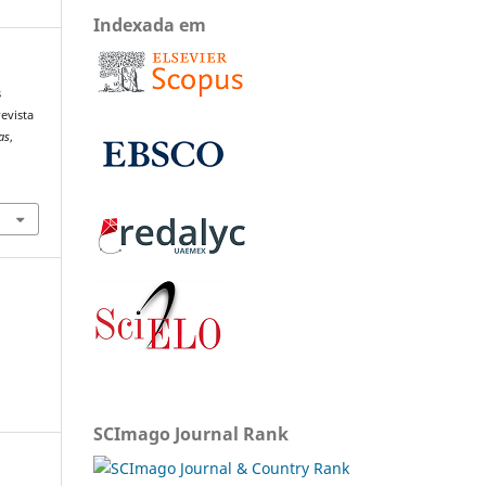
Indexada em
s
evista
as
,
SCImago Journal Rank