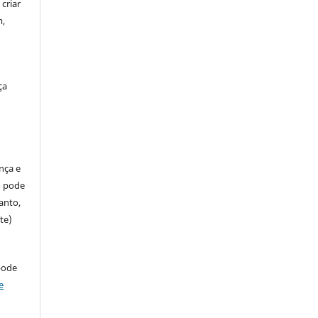
criar
m,
ça
ença e
so pode
anto,
te)
pode
e