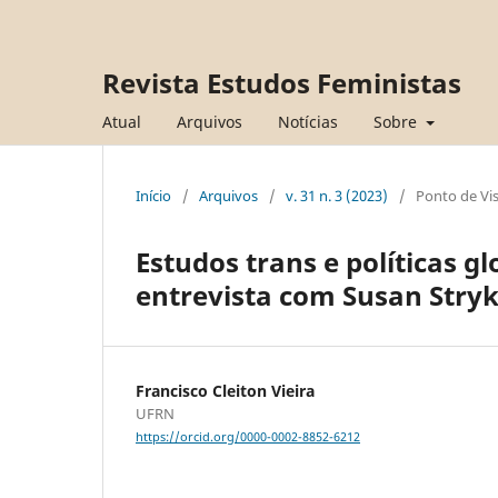
Revista Estudos Feministas
Atual
Arquivos
Notícias
Sobre
Início
/
Arquivos
/
v. 31 n. 3 (2023)
/
Ponto de Vi
Estudos trans e políticas g
entrevista com Susan Stry
Francisco Cleiton Vieira
UFRN
https://orcid.org/0000-0002-8852-6212