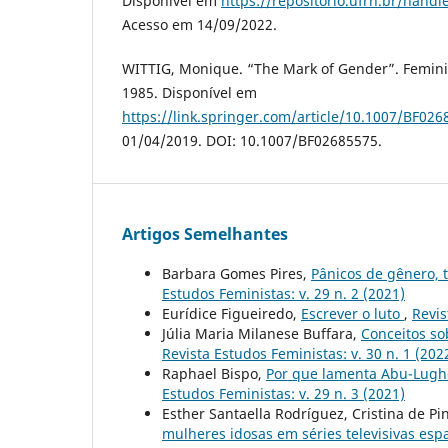
Disponível em
https://repositorio.ufrn.br/hand
Acesso em 14/09/2022.
WITTIG, Monique. “The Mark of Gender”. Feminist
1985. Disponível em
https://link.springer.com/article/10.1007/BF02
01/04/2019. DOI: 10.1007/BF02685575.
Artigos Semelhantes
Barbara Gomes Pires,
Pânicos de gênero, 
Estudos Feministas: v. 29 n. 2 (2021)
Eurídice Figueiredo,
Escrever o luto
,
Revis
Júlia Maria Milanese Buffara,
Conceitos so
Revista Estudos Feministas: v. 30 n. 1 (202
Raphael Bispo,
Por que lamenta Abu-Lugho
Estudos Feministas: v. 29 n. 3 (2021)
Esther Santaella Rodríguez, Cristina de P
mulheres idosas em séries televisivas es