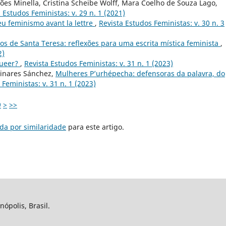
ões Minella, Cristina Scheibe Wolff, Mara Coelho de Souza Lago,
 Estudos Feministas: v. 29 n. 1 (2021)
eu feminismo avant la lettre
,
Revista Estudos Feministas: v. 30 n. 3
os de Santa Teresa: reflexões para uma escrita mística feminista
,
2)
queer?
,
Revista Estudos Feministas: v. 31 n. 1 (2023)
Linares Sánchez,
Mulheres P’urhépecha: defensoras da palavra, do
Feministas: v. 31 n. 1 (2023)
9
>
>>
da por similaridade
para este artigo.
nópolis, Brasil.