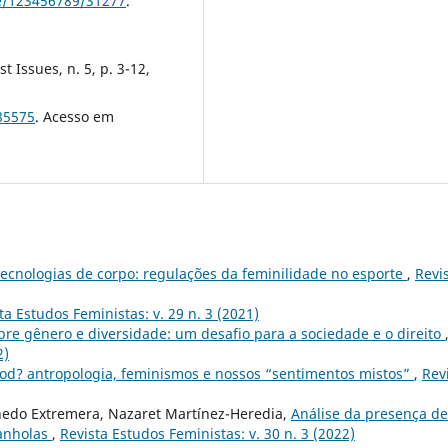
le/123456789/31277
.
 Issues, n. 5, p. 3-12,
685575
. Acesso em
tecnologias de corpo: regulações da feminilidade no esporte
,
Revi
ta Estudos Feministas: v. 29 n. 3 (2021)
bre gênero e diversidade: um desafio para a sociedade e o direito
2)
d? antropologia, feminismos e nossos “sentimentos mistos”
,
Rev
inedo Extremera, Nazaret Martínez-Heredia,
Análise da presença de
panholas
,
Revista Estudos Feministas: v. 30 n. 3 (2022)