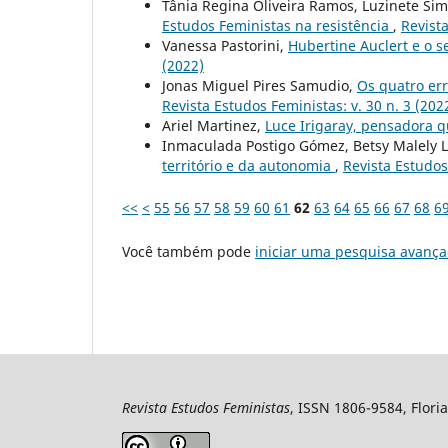
Tânia Regina Oliveira Ramos, Luzinete Sim
Estudos Feministas na resistência
,
Revista
Vanessa Pastorini,
Hubertine Auclert e o s
(2022)
Jonas Miguel Pires Samudio,
Os quatro err
Revista Estudos Feministas: v. 30 n. 3 (202
Ariel Martinez,
Luce Irigaray, pensadora 
Inmaculada Postigo Gómez, Betsy Malely 
território e da autonomia
,
Revista Estudos 
<<
<
55
56
57
58
59
60
61
62
63
64
65
66
67
68
6
Você também pode
iniciar uma pesquisa avança
Revista Estudos Feministas
, ISSN 1806-9584, Floria