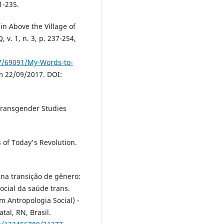
1-235.
n Above the Village of
. 1, n. 3, p. 237-254,
37/69091/My-Words-to-
m 22/09/2017. DOI:
Transgender Studies
 of Today's Revolution.
 na transição de gênero:
ocial da saúde trans.
 Antropologia Social) -
tal, RN, Brasil.