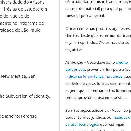
e/ou adaptar (remixar, transformar, e 
Universidade do Arizona
a partir do material) para qualquer fi
r Tirésias de Estudos em
mesmo que comercial.
 e do Núcleo de
amento no Programa de
O licenciante não pode revogar estes
rsidade de São Paulo
direitos desde que os termos da licen
sejam respeitados. Os termos são os
seguintes:
Atribuição – Você deve dar o
crédito
apropriado
, prover um link para a lic
e New Mestiza. San
indicar se foram feitas mudanças
. Is
ser feito de várias formas sem, no ent
sugerir que o licenciador (ou licencian
e Subversion of Identity.
tenha aprovado o uso em questão.
Sem restrições adicionais - Você não 
de Janeiro: Forense
aplicar termos jurídicos ou
medidas d
caráter tecnológico
que restrinjam