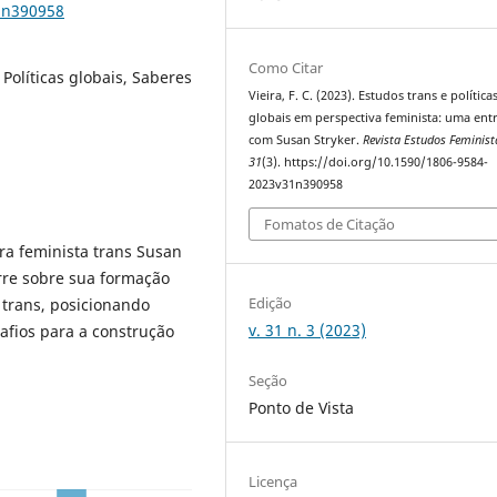
1n390958
Como Citar
Políticas globais, Saberes
Vieira, F. C. (2023). Estudos trans e política
globais em perspectiva feminista: uma entr
com Susan Stryker.
Revista Estudos Feminist
31
(3). https://doi.org/10.1590/1806-9584-
2023v31n390958
Fomatos de Citação
ora feminista trans Susan
orre sobre sua formação
Edição
 trans, posicionando
v. 31 n. 3 (2023)
afios para a construção
Seção
Ponto de Vista
Licença