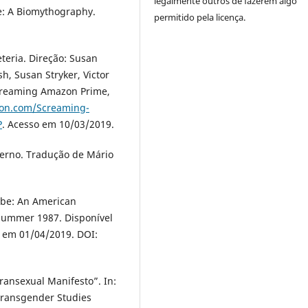
legalmente outros de fazerem algo
e: A Biomythography.
permitido pela licença.
eria. Direção: Susan
h, Susan Stryker, Victor
Streaming Amazon Prime,
on.com/Screaming-
P
. Acesso em 10/03/2019.
erno. Tradução de Mário
ybe: An American
, Summer 1987. Disponível
o em 01/04/2019. DOI:
ransexual Manifesto”. In:
Transgender Studies