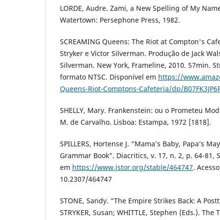
LORDE, Audre. Zami, a New Spelling of My Nam
Watertown: Persephone Press, 1982.
SCREAMING Queens: The Riot at Compton's Cafet
Stryker e Victor Silverman. Produção de Jack Wals
Silverman. New York, Frameline, 2010. 57min. 
formato NTSC. Disponível em
https://www.amaz
Queens-Riot-Comptons-Cafeteria/dp/B07FK3JP6
SHELLY, Mary. Frankenstein: ou o Prometeu Mod
M. de Carvalho. Lisboa: Estampa, 1972 [1818].
SPILLERS, Hortense J. “Mama’s Baby, Papa’s Ma
Grammar Book”. Diacritics, v. 17, n. 2, p. 64-81
em
https://www.jstor.org/stable/464747
. Acess
10.2307/464747
STONE, Sandy. “The Empire Strikes Back: A Postt
STRYKER, Susan; WHITTLE, Stephen (Eds.). The 