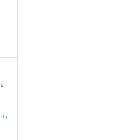
sta
,
ista