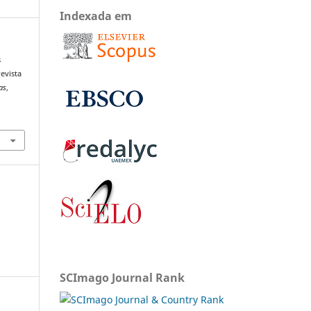
Indexada em
s
evista
as
,
SCImago Journal Rank