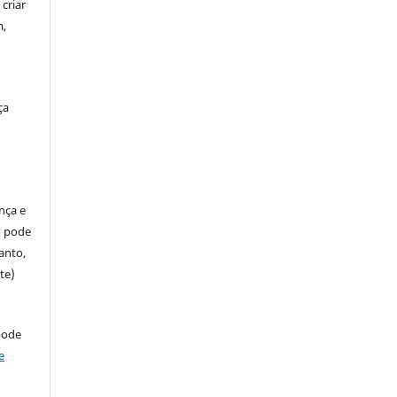
criar
m,
ça
ença e
so pode
anto,
te)
pode
e