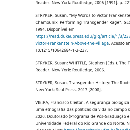
Reader. New York: Routledge, 2006 [1991]. p. 22
STRYKER, Susan. “My Words to Victor Frankenstei
Chamounix: Performing Transgender Rage”. GLQ, v
1994. Disponível em
https://read.dukeupress.edu/glq/article/1/3/2
Victor-Frankenstein-Above-the-Village
. Acesso e
10.1215/10642684-1-3-237.
STRYKER, Susan; WHITTLE, Stephen (Eds.). The 
Reader. New York: Routledge, 2006.
STRYKER, Susan. Transgender History: The Roots
New York: Seal Press, 2017 [2008].
VIEIRA, Francisco Cleiton. A segurança biológica
uma etnografia das políticas da vida no campo s
2020. Doutorado (Programa de Pós-Graduação em
Universidade Federal do Rio Grande do Norte, Na