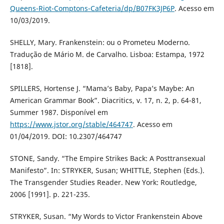
Queens-Riot-Comptons-Cafeteria/dp/B07FK3JP6P
. Acesso em
10/03/2019.
SHELLY, Mary. Frankenstein: ou o Prometeu Moderno.
Tradução de Mário M. de Carvalho. Lisboa: Estampa, 1972
[1818].
SPILLERS, Hortense J. “Mama’s Baby, Papa’s Maybe: An
American Grammar Book”. Diacritics, v. 17, n. 2, p. 64-81,
Summer 1987. Disponível em
https://www.jstor.org/stable/464747
. Acesso em
01/04/2019. DOI: 10.2307/464747
STONE, Sandy. “The Empire Strikes Back: A Posttransexual
Manifesto”. In: STRYKER, Susan; WHITTLE, Stephen (Eds.).
The Transgender Studies Reader. New York: Routledge,
2006 [1991]. p. 221-235.
STRYKER, Susan. “My Words to Victor Frankenstein Above