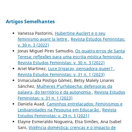
Artigos Semelhantes
Vanessa Pastorini,
Hubertine Auclert e o seu
feminismo avant la lettre
,
Revista Estudos Feministas:
v. 30 n. 3 (2022)
Jonas Miguel Pires Samudio,
Os quatro erros de Santa
Teresa: reflexões para uma escrita mística feminista
,
Revista Estudos Feministas: v. 30 n. 3 (2022)
Ariel Martinez,
Luce Irigaray, pensadora queer?
,
Revista Estudos Feministas: v. 31 n. 1 (2023)
Inmaculada Postigo Gómez, Betsy Malely Linares
Sánchez,
Mulheres P’urhépecha: defensoras da
palavra, do território e da autonomia
,
Revista Estudos
Feministas: v. 31 n. 1 (2023)
Daniela Auad,
Caminhos entrelaçados: Feminismos e
Lesbianidades na Pesquisa em Educação
,
Revista
Estudos Feministas: v. 29 n. 3 (2021)
Elayne Esmeraldo Nogueira, Elsa Simões, Ana Isabel
Sani,
Violência doméstica: crenças e o impacto de