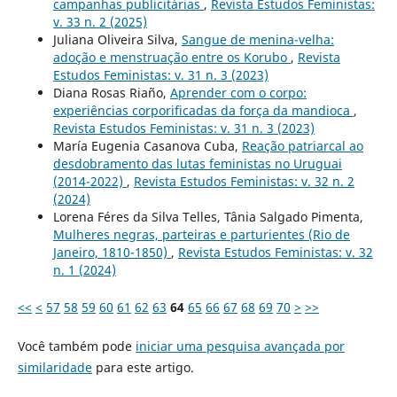
campanhas publicitárias
,
Revista Estudos Feministas:
v. 33 n. 2 (2025)
Juliana Oliveira Silva,
Sangue de menina-velha:
adoção e menstruação entre os Korubo
,
Revista
Estudos Feministas: v. 31 n. 3 (2023)
Diana Rosas Riaño,
Aprender com o corpo:
experiências corporificadas da força da mandioca
,
Revista Estudos Feministas: v. 31 n. 3 (2023)
María Eugenia Casanova Cuba,
Reação patriarcal ao
desdobramento das lutas feministas no Uruguai
(2014-2022)
,
Revista Estudos Feministas: v. 32 n. 2
(2024)
Lorena Féres da Silva Telles, Tânia Salgado Pimenta,
Mulheres negras, parteiras e parturientes (Rio de
Janeiro, 1810-1850)
,
Revista Estudos Feministas: v. 32
n. 1 (2024)
<<
<
57
58
59
60
61
62
63
64
65
66
67
68
69
70
>
>>
Você também pode
iniciar uma pesquisa avançada por
similaridade
para este artigo.