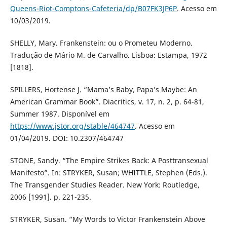
Queens-Riot-Comptons-Cafeteria/dp/B07FK3JP6P
. Acesso em
10/03/2019.
SHELLY, Mary. Frankenstein: ou o Prometeu Moderno.
Tradução de Mário M. de Carvalho. Lisboa: Estampa, 1972
[1818].
SPILLERS, Hortense J. “Mama’s Baby, Papa’s Maybe: An
American Grammar Book”. Diacritics, v. 17, n. 2, p. 64-81,
Summer 1987. Disponível em
https://www.jstor.org/stable/464747
. Acesso em
01/04/2019. DOI: 10.2307/464747
STONE, Sandy. “The Empire Strikes Back: A Posttransexual
Manifesto”. In: STRYKER, Susan; WHITTLE, Stephen (Eds.).
The Transgender Studies Reader. New York: Routledge,
2006 [1991]. p. 221-235.
STRYKER, Susan. “My Words to Victor Frankenstein Above