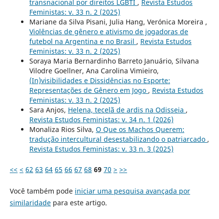
transnacional por direitos LGBTI
,
Revista Estudos
Feministas: v. 33 n. 2 (2025)
Mariane da Silva Pisani, Julia Hang, Verónica Moreira ,
Violências de gênero e ativismo de jogadoras de
futebol na Argentina e no Brasil
,
Revista Estudos
Feministas: v. 33 n. 2 (2025)
Soraya Maria Bernardinho Barreto Januário, Silvana
Vilodre Goellner, Ana Carolina Vimieiro,
(In)visibilidades e Dissidências no Esporte:
Representações de Gênero em Jogo
,
Revista Estudos
Feministas: v. 33 n. 2 (2025)
Sara Anjos,
Helena, tecelã de ardis na Odisseia
,
Revista Estudos Feministas: v. 34 n. 1 (2026)
Monaliza Rios Silva,
O Que os Machos Querem:
tradução intercultural desestabilizando o patriarcado
,
Revista Estudos Feministas: v. 33 n. 3 (2025)
<<
<
62
63
64
65
66
67
68
69
70
>
>>
Você também pode
iniciar uma pesquisa avançada por
similaridade
para este artigo.