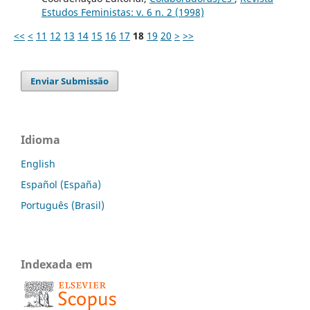
Estudos Feministas: v. 6 n. 2 (1998)
<<
<
11
12
13
14
15
16
17
18
19
20
>
>>
Enviar Submissão
Idioma
English
Español (España)
Português (Brasil)
Indexada em