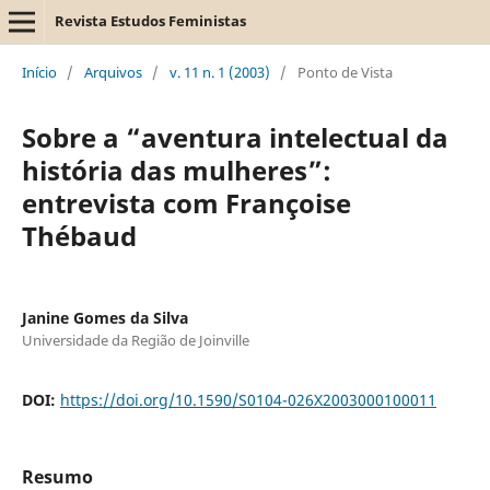
Revista Estudos Feministas
Início
/
Arquivos
/
v. 11 n. 1 (2003)
/
Ponto de Vista
Sobre a “aventura intelectual da
história das mulheres”:
entrevista com Françoise
Thébaud
Janine Gomes da Silva
Universidade da Região de Joinville
DOI:
https://doi.org/10.1590/S0104-026X2003000100011
Resumo