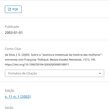
PDF
Publicado
2003-01-01
Como Citar
da Silva, J. G. (2003). Sobre a “aventura intelectual da história das mulheres”:
entrevista com Françoise Thébaud.
Revista Estudos Feministas
,
11
(1), 195.
https://doi.org/10.1590/S0104-026X2003000100011
Fomatos de Citação
Edição
v. 11 n. 1 (2003)
Seção