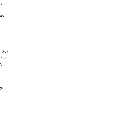
 o
ção
mato)
criar
m,
ça