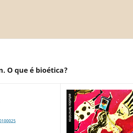
. O que é bioética?
o
00100025