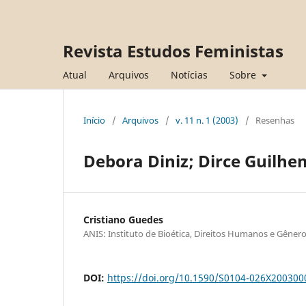
Revista Estudos Feministas
Atual
Arquivos
Notícias
Sobre
Início
/
Arquivos
/
v. 11 n. 1 (2003)
/
Resenhas
Debora Diniz; Dirce Guilhem
Cristiano Guedes
ANIS: Instituto de Bioética, Direitos Humanos e Gêner
DOI:
https://doi.org/10.1590/S0104-026X20030