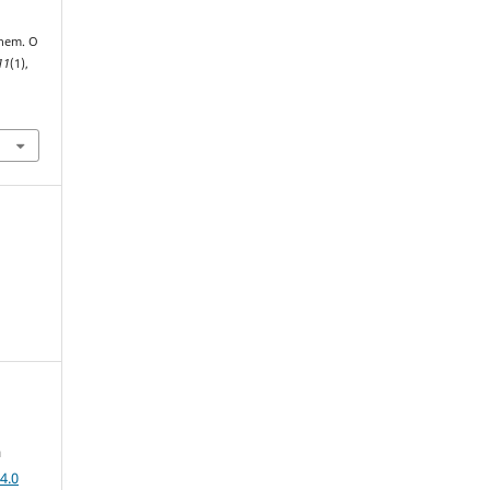
lhem. O
11
(1),
a
4.0