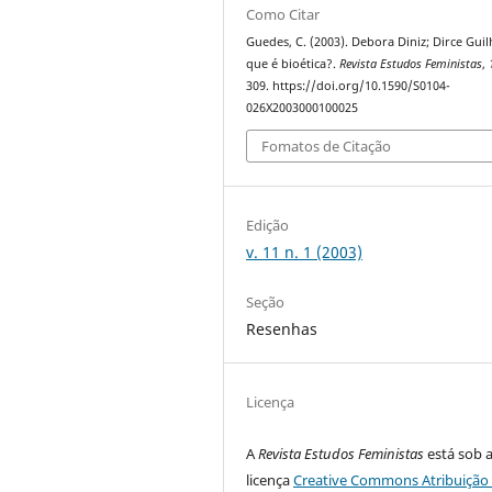
Como Citar
Guedes, C. (2003). Debora Diniz; Dirce Gui
que é bioética?.
Revista Estudos Feministas
,
309. https://doi.org/10.1590/S0104-
026X2003000100025
Fomatos de Citação
Edição
v. 11 n. 1 (2003)
Seção
Resenhas
Licença
A
Revista Estudos Feministas
está sob 
licença
Creative Commons Atribuição 