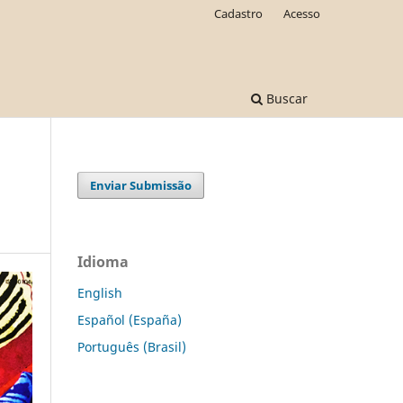
Cadastro
Acesso
Buscar
Enviar Submissão
Idioma
English
Español (España)
Português (Brasil)