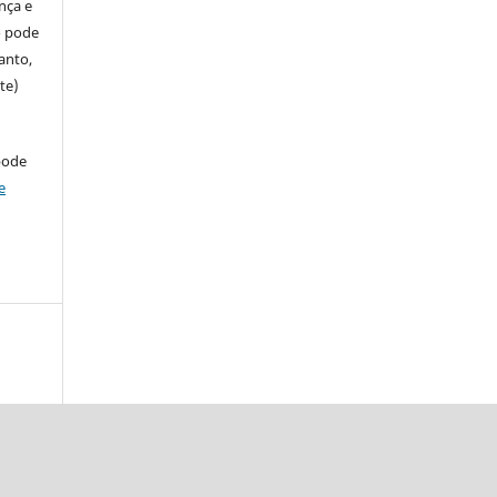
ença e
so pode
anto,
te)
pode
e