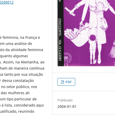
00200012
e feminina, na França e
 em uma análise de
uto da atividade feminina
onquanto algumas
s. Assim, na Alemanha, ao
alham de maneira contínua
a tanto por sua situação
ir dessa constatação
PDF
 no setor público, nos
 das mulheres ali
um tipo particular de
Publicado
 à lista, considerado aqui
2004-01-01
ualificado, reunindo