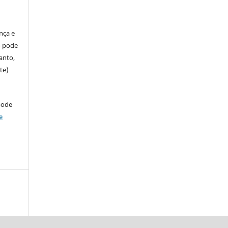
ença e
so pode
anto,
te)
pode
e