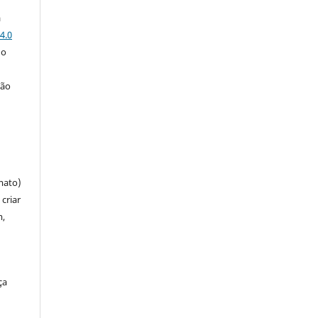
a
4.0
 o
ção
mato)
criar
m,
ça