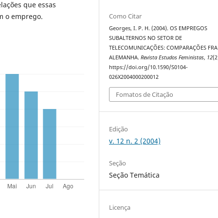
relações que essas
om o emprego.
Como Citar
Georges, I. P. H. (2004). OS EMPREGOS
SUBALTERNOS NO SETOR DE
TELECOMUNICAÇÕES: COMPARAÇÕES FRA
ALEMANHA.
Revista Estudos Feministas
,
12
(2
https://doi.org/10.1590/S0104-
026X2004000200012
Fomatos de Citação
Edição
v. 12 n. 2 (2004)
Seção
Seção Temática
Licença