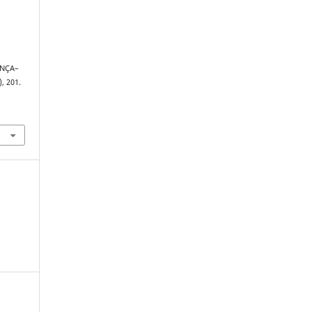
NÇA–
), 201.