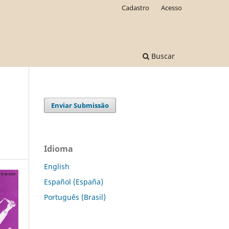
Cadastro
Acesso
Buscar
Enviar Submissão
Idioma
English
Español (España)
Português (Brasil)