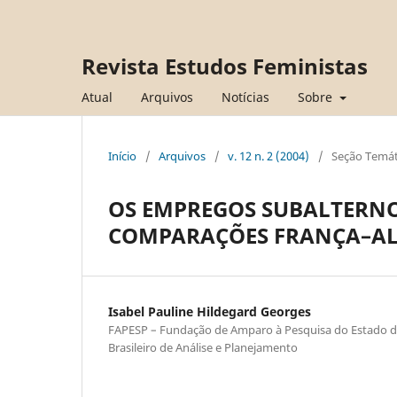
Revista Estudos Feministas
Atual
Arquivos
Notícias
Sobre
Início
/
Arquivos
/
v. 12 n. 2 (2004)
/
Seção Temát
OS EMPREGOS SUBALTERNO
COMPARAÇÕES FRANÇA–A
Isabel Pauline Hildegard Georges
FAPESP – Fundação de Amparo à Pesquisa do Estado d
Brasileiro de Análise e Planejamento