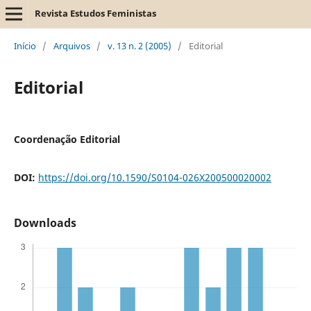
Revista Estudos Feministas
Início
/
Arquivos
/
v. 13 n. 2 (2005)
/
Editorial
Editorial
Coordenação Editorial
DOI:
https://doi.org/10.1590/S0104-026X200500020002
Downloads