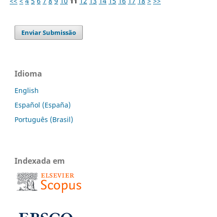
<<
<
4
5
6
7
8
9
10
11
12
13
14
15
16
17
18
>
>>
Enviar Submissão
Idioma
English
Español (España)
Português (Brasil)
Indexada em