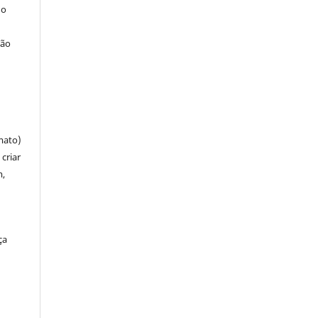
 o
ção
mato)
criar
m,
ça