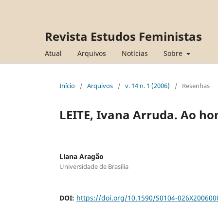
Revista Estudos Feministas
Atual
Arquivos
Notícias
Sobre
Início
/
Arquivos
/
v. 14 n. 1 (2006)
/
Resenhas
LEITE, Ivana Arruda. Ao h
Liana Aragão
Universidade de Brasília
DOI:
https://doi.org/10.1590/S0104-026X20060