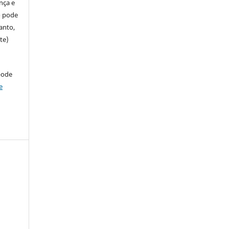
ença e
so pode
anto,
te)
pode
e