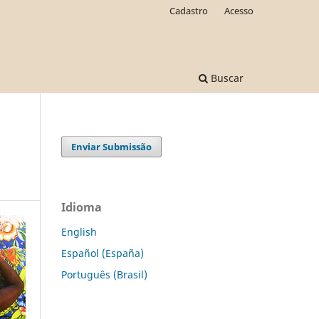
Cadastro
Acesso
Buscar
Enviar Submissão
Idioma
English
Español (España)
Português (Brasil)