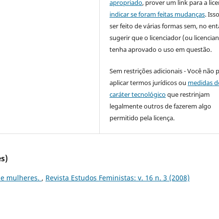
apropriado
, prover um link para a lic
indicar se foram feitas mudanças
. Is
ser feito de várias formas sem, no ent
sugerir que o licenciador (ou licencian
tenha aprovado o uso em questão.
Sem restrições adicionais - Você não 
aplicar termos jurídicos ou
medidas d
caráter tecnológico
que restrinjam
legalmente outros de fazerem algo
permitido pela licença.
s)
de mulheres.
,
Revista Estudos Feministas: v. 16 n. 3 (2008)