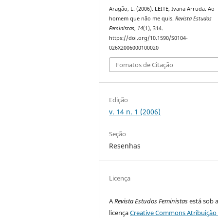
Aragão, L. (2006). LEITE, Ivana Arruda. Ao
homem que não me quis.
Revista Estudos
Feministas
,
14
(1), 314.
https://doi.org/10.1590/S0104-
026X2006000100020
Fomatos de Citação
Edição
v. 14 n. 1 (2006)
Seção
Resenhas
Licença
A
Revista Estudos Feministas
está sob 
licença
Creative Commons Atribuição 