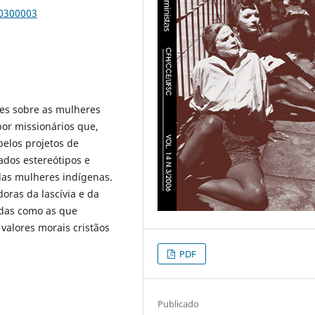
00300003
ões sobre as mulheres
 por missionários que,
pelos projetos de
ados estereótipos e
das mulheres indígenas.
oras da lascívia e da
adas como as que
valores morais cristãos
PDF
Publicado