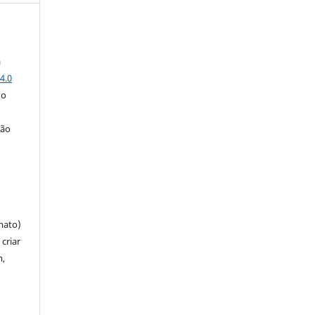
a
4.0
 o
ção
mato)
criar
m,