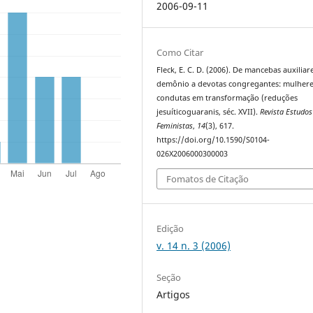
2006-09-11
Como Citar
Fleck, E. C. D. (2006). De mancebas auxiliar
demônio a devotas congregantes: mulhere
condutas em transformação (reduções
jesuíticoguaranis, séc. XVII).
Revista Estudos
Feministas
,
14
(3), 617.
https://doi.org/10.1590/S0104-
026X2006000300003
Fomatos de Citação
Edição
v. 14 n. 3 (2006)
Seção
Artigos