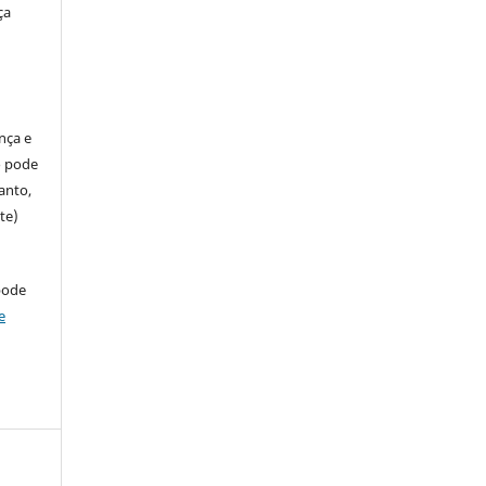
ça
ença e
so pode
anto,
te)
pode
e