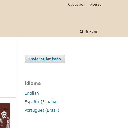
Cadastro
Acesso
Buscar
Enviar Submissão
Idioma
English
Español (España)
Português (Brasil)