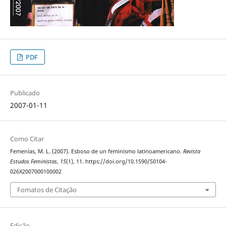
PDF
Publicado
2007-01-11
Como Citar
Femenías, M. L. (2007). Esboso de un feminismo latinoamericano.
Revista
Estudos Feministas
,
15
(1), 11. https://doi.org/10.1590/S0104-
026X2007000100002
Fomatos de Citação
Edição