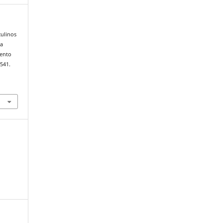
culinos
la
iento
 541.