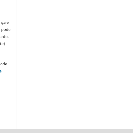
ença e
so pode
anto,
te)
pode
e