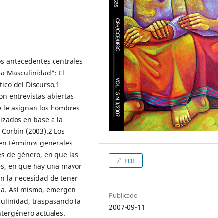
os antecedentes centrales
la Masculinidad”: El
ico del Discurso.1
on entrevistas abiertas
e le asignan los hombres
izados en base a la
 Corbin (2003).2 Los
 en términos generales
es de género, en que las
PDF
es, en que hay una mayor
en la necesidad de tener
ilia. Así mismo, emergen
Publicado
ulinidad, traspasando la
2007-09-11
ntergénero actuales.