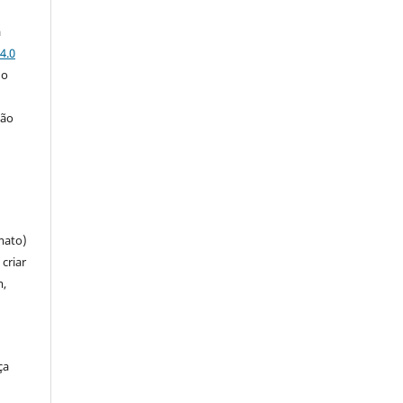
a
4.0
 o
ção
mato)
criar
m,
ça