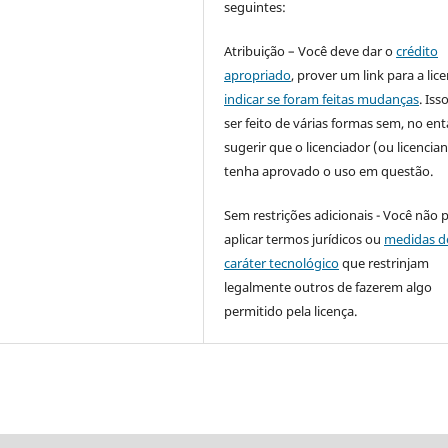
seguintes:
Atribuição – Você deve dar o
crédito
apropriado
, prover um link para a lic
indicar se foram feitas mudanças
. Is
ser feito de várias formas sem, no ent
sugerir que o licenciador (ou licencian
tenha aprovado o uso em questão.
Sem restrições adicionais - Você não 
aplicar termos jurídicos ou
medidas d
caráter tecnológico
que restrinjam
legalmente outros de fazerem algo
permitido pela licença.