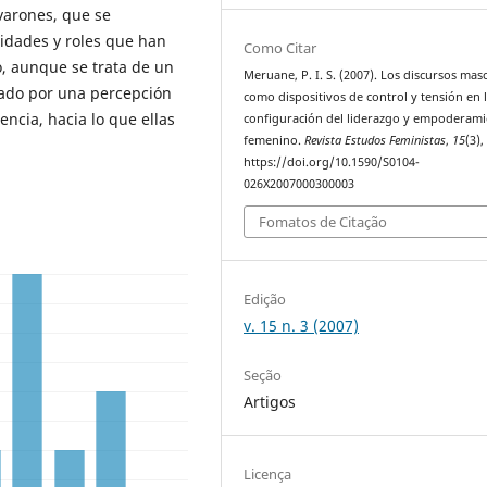
varones, que se
idades y roles que han
Como Citar
o, aunque se trata de un
Meruane, P. I. S. (2007). Los discursos mas
zado por una percepción
como dispositivos de control y tensión en 
ncia, hacia lo que ellas
configuración del liderazgo y empoderam
femenino.
Revista Estudos Feministas
,
15
(3),
https://doi.org/10.1590/S0104-
026X2007000300003
Fomatos de Citação
Edição
v. 15 n. 3 (2007)
Seção
Artigos
Licença