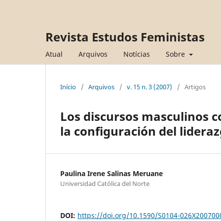
Revista Estudos Feministas
Atual
Arquivos
Notícias
Sobre
Início
/
Arquivos
/
v. 15 n. 3 (2007)
/
Artigos
Los discursos masculinos c
la configuración del lide
Paulina Irene Salinas Meruane
Universidad Católica del Norte
DOI:
https://doi.org/10.1590/S0104-026X20070