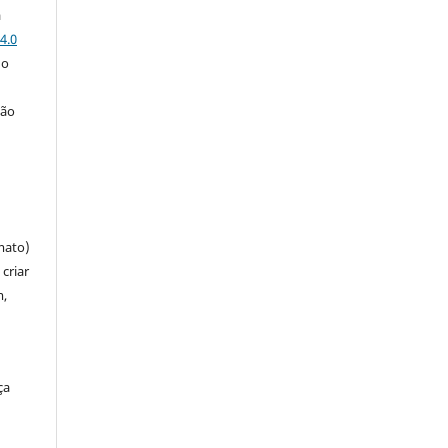
a
4.0
 o
ção
mato)
criar
m,
ça