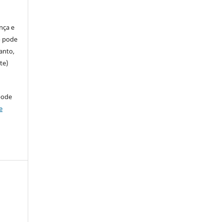
ença e
so pode
anto,
te)
pode
e