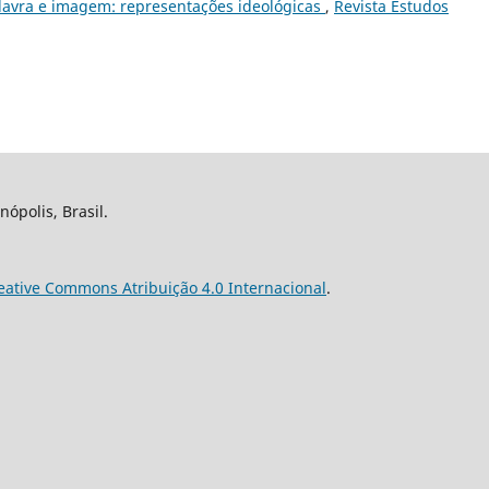
lavra e imagem: representações ideológicas
,
Revista Estudos
nópolis, Brasil.
eative Commons Atribuição 4.0 Internacional
.