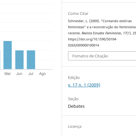
Como Citar
Schneider, L. (2009). “Contando estórias
feministas” e a reconstrução do feminism
recente.
Revista Estudos Feministas
,
17
(1), 2
https://doi.org/10.1590/S0104-
026X2009000100014
Fomatos de Citação
Edição
v. 17 n. 1 (2009)
Seção
Debates
Licença