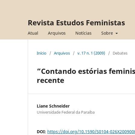
Revista Estudos Feministas
Atual
Arquivos
Notícias
Sobre
Início
/
Arquivos
/
v. 17 n. 1 (2009)
/
Debates
“Contando estórias femini
recente
Liane Schneider
Universidade Federal da Paraíba
DOI:
https://doi.org/10.1590/S0104-026X20090