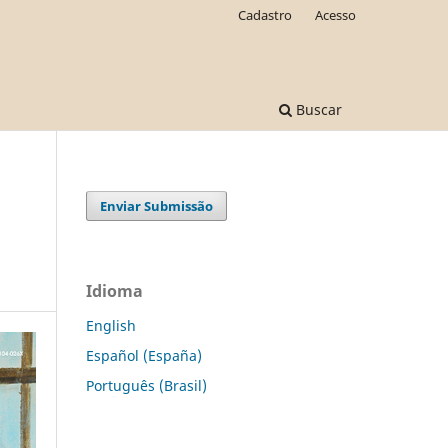
Cadastro
Acesso
Buscar
Enviar Submissão
Idioma
English
Español (España)
Português (Brasil)